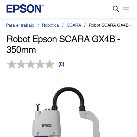
Para el trabajo
Robótica
SCARA
Robot SCARA GX4B - 
Robot Epson SCARA GX4B -
350mm
(0)
Sin
puntuación.
Enlace
en
la
misma
página.