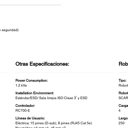
e seguridad)
Otras Especificaciones:
Rob
Power Consumption:
Tipo:
1.2 kVa
Robo
Installation Environment:
Robot
2
Estándar/ESD/ Sala limpia ISO Clase 3
y ESD
SCAR
Controlador:
Carga 
RC700-E
4
Líneas de Usuario:
Largo
Eléctrica: 15 pines (D-sub), 8 pines (RJ45 Cat 5e)
250
Neumática: ø4 mm x1, ø6 mm x2