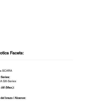
otics Facets:
ts SCARA
 Series:
A GX-Series
útil (Max.):
 del brazo / Alcance: