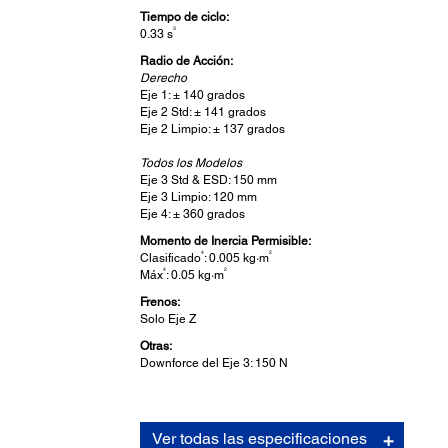
Tiempo de ciclo:
3
0.33 s
Radio de Acción:
Derecho
Eje 1: ± 140 grados
Eje 2 Std: ± 141 grados
Eje 2 Limpio: ± 137 grados
Todos los Modelos
Eje 3 Std & ESD: 150 mm
Eje 3 Limpio: 120 mm
Eje 4: ± 360 grados
Momento de Inercia Permisible:
4
2
Clasificado
: 0.005 kg·m
4
2
Máx
: 0.05 kg·m
Frenos:
Solo Eje Z
Otras:
Downforce del Eje 3: 150 N
Ver todas las especificaciones