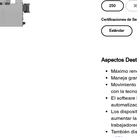
250
3
Certificaciones de S
Estándar
Aspectos Des
Máximo rend
Maneja gran
Movimiento 
con la tec
El software
automatizac
Los disposi
aumentar la
trabajador
También dis