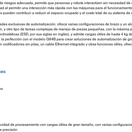
de riesgos adecuada, permite que personas y robots interactúen sin necesidad de 
d al permitir una interacción más rápida con las máquinas para el funcionamiento y
s pueden contribuir a reducir el espacio ocupado y el costo total de su sistema de 
des exclusivas de automatización, ofrece varias configuraciones de brazo y un al
, y otro tipo de tareas complejas de manejo de piezas pequeñas, con la máxima p
ctrostáticas (ESD, por sus siglas en inglés), y admite cargas útiles de hasta 4 kg 
a la perfección con el modelo GX4B para crear soluciones de automatización de gr
codificadores sin pilas, un cable Ethernet integrado y otras funciones útiles, ofre
nes
ra
cidad de procesamiento con cargas útiles de gran tamaño, con varias configuraci
a precisión