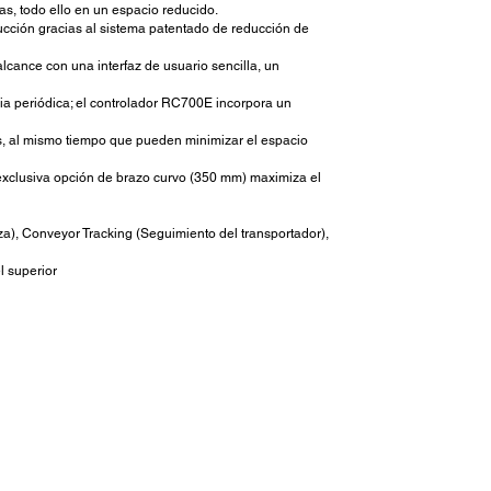
, todo ello en un espacio reducido.
ducción gracias al sistema patentado de reducción de
lcance con una interfaz de usuario sencilla, un
cia periódica; el controlador RC700E incorpora un
s, al mismo tiempo que pueden minimizar el espacio
a exclusiva opción de brazo curvo (350 mm) maximiza el
za), Conveyor Tracking (Seguimiento del transportador),
l superior