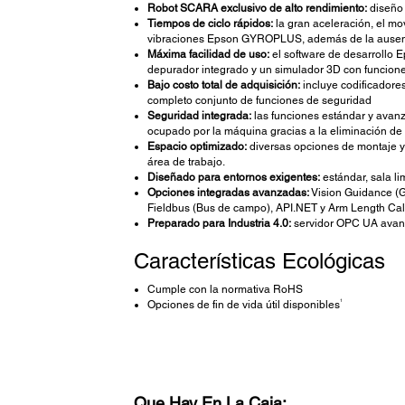
Robot SCARA exclusivo de alto rendimiento:
diseño 
Tiempos de ciclo rápidos:
la gran aceleración, el mo
vibraciones Epson GYROPLUS, además de la ausenci
Máxima facilidad de uso:
el software de desarrollo E
depurador integrado y un simulador 3D con funcion
Bajo costo total de adquisición:
incluye codificadores
completo conjunto de funciones de seguridad
Seguridad integrada:
las funciones estándar y avanz
ocupado por la máquina gracias a la eliminación de 
Espacio optimizado:
diversas opciones de montaje y 
área de trabajo.
Diseñado para entornos exigentes:
estándar, sala l
Opciones integradas avanzadas:
Vision Guidance (Gu
Fieldbus (Bus de campo), API.NET y Arm Length Calib
Preparado para Industria 4.0:
servidor OPC UA avanza
Características Ecológicas
Cumple con la normativa RoHS
1
Opciones de fin de vida útil disponibles
Que Hay En La Caja: