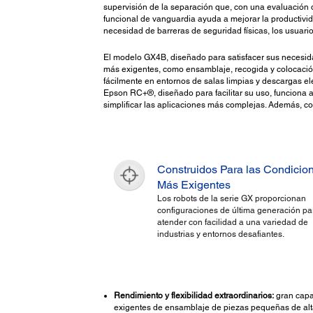
supervisión de la separación que, con una evaluación 
funcional de vanguardia ayuda a mejorar la productivida
necesidad de barreras de seguridad físicas, los usuario
El modelo GX4B, diseñado para satisfacer sus necesida
más exigentes, como ensamblaje, recogida y colocación
fácilmente en entornos de salas limpias y descargas ele
Epson RC+®, diseñado para facilitar su uso, funciona 
simplificar las aplicaciones más complejas. Además, con 
Construidos Para las Condicio
Más Exigentes
Los robots de la serie GX proporcionan
configuraciones de última generación pa
atender con facilidad a una variedad de
industrias y entornos desafiantes.
Rendimiento y flexibilidad extraordinarios:
gran capa
exigentes de ensamblaje de piezas pequeñas de alt