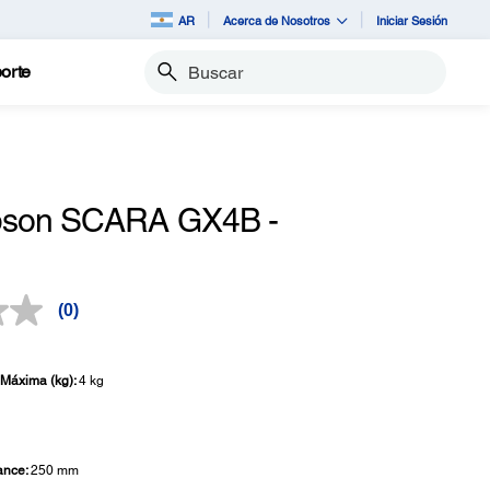
AR
Acerca de Nosotros
Iniciar Sesión
orte
Buscar
pson SCARA GX4B -
(0)
Sin
puntuación.
Enlace
en
Máxima (kg):
4 kg
la
misma
página.
ance:
250 mm