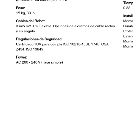
Tiemp
Peso:
0.33
15 kg, 33 lb
Instal
Cables del Robot:
Monta
3 m/5 m/10 m Flexible, Opciones de extremos de cable rectos
Cuart
y en ángulo
Prote
Están
Regulaciones de Seguridad:
Monta
Certificado TUV para cumplir ISO 10218-1, UL 1740, CSA
Monta
Z434, ISO 13849
Power:
AC 200 - 240 V (Fase simple)