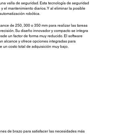
una valla de seguridad. Esta tecnología de seguridad
 el mantenimiento diarios. Y al eliminar la posible
automatización robótica.
cance de 250, 300 o 350 mm para realizar las tareas
recisión. Su diseño innovador y compacto se integra
desde un factor de forma muy reducido. El software
an alcance y ofrece opciones integradas para
ce un costo total de adquisición muy bajo.
ones de brazo para satisfacer las necesidades más