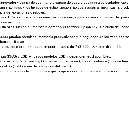
innovador y compacto que maneja cargas de trabajo pesadas a velocidades rápidas
vimiento fluido y los tiempos de estabilización rápidos ayudan a maximizar la pro
a de vibraciones o rebotes.
pson RC+, intuitivo y con numerosas funciones, ayuda a crear soluciones de gran a
es avanzadas.
 sin pilas, un cable Ethernet integrado y el software Epson RC+ sin cuota de licen
adas pueden permitir aumentar la productividad y la seguridad de los trabajadore
barreras físicas
salida de cable por la parte inferior; alcance de 250, 300 o 350 mm disponible; l
impia (ISO3) y ESD, y nuevos modelos ESD independientes disponibles.
ía visual), Parts Feeding (Alimentación de piezas), Force Guidance (Guía de fuer
ration (Calibración de la longitud del brazo)
do para conectividad robótica que proporciona integración y supervisión de nive