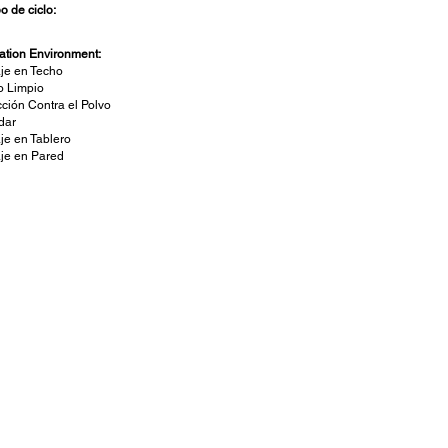
o de ciclo:
lation Environment:
je en Techo
o Limpio
cción Contra el Polvo
dar
je en Tablero
je en Pared