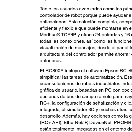
Tanto los usuarios avanzados como los pri
controlador de robot porque puede ayudar a 
aplicaciones. Esta solución completa, compac
eficiente y flexible que puede montarse en el
Modbus® TCP/IP y ofrece 24 entradas y 16 s
todas las conexiones, así como las funcione
visualización de mensajes, desde el panel f
arquitectura del controlador permite ahorra
anteriores.
El RC800A incluye el software Epson RC+® p
simplificar las tareas de automatización. Est
crear soluciones de robots industriales ind
gráfica de usuario, basadas en PC con opci
opciones de bus de campo remoto para may
RC+, la configuración de señalización y clic
integrado, el simulador 3D y muchas otras fu
desarrollo. Además, hay opciones como la gu
(RC+ API), EtherNet/IP, DeviceNet, PROFI
están totalmente integradas en el entorno 