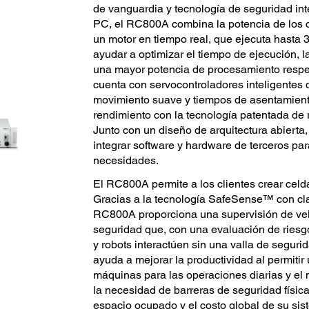
de vanguardia y tecnología de seguridad in
PC, el RC800A combina la potencia de los c
un motor en tiempo real, que ejecuta hasta
ayudar a optimizar el tiempo de ejecución, l
una mayor potencia de procesamiento respe
cuenta con servocontroladores inteligentes 
movimiento suave y tiempos de asentamient
rendimiento con la tecnología patentada 
Junto con un diseño de arquitectura abierta, 
integrar software y hardware de terceros pa
necesidades.
El RC800A permite a los clientes crear celda
Gracias a la tecnología SafeSense™ con cla
RC800A proporciona una supervisión de velo
seguridad que, con una evaluación de ries
y robots interactúen sin una valla de seguri
ayuda a mejorar la productividad al permitir
máquinas para las operaciones diarias y el 
la necesidad de barreras de seguridad física
espacio ocupado y el costo global de su sis