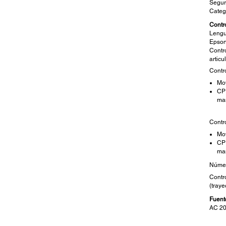
Segur
Categ
Contr
Lengu
Epson
Contro
articu
Contr
Mo
CP 
ma
Contr
Mo
CP 
ma
Númer
Contr
(traye
Fuent
AC 20