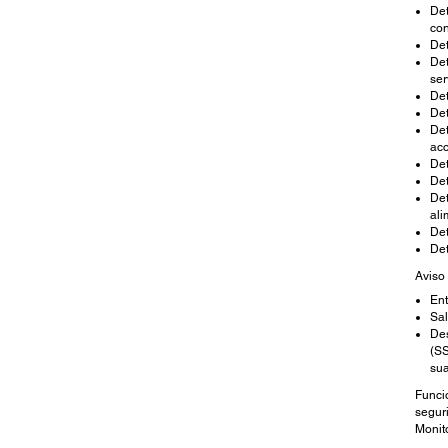
Det
con
Det
Det
se
Det
De
De
acc
Det
Det
Det
al
Det
Det
Aviso
Ent
Sal
Des
(SS
sua
Funci
segur
Monit