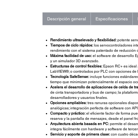
Descripción general
Especificaciones
Rendimiento ultraelevado y flexibilidad:
potente serv
Tiempos de ciclo rápidos:
los servocontroladores in
rendimiento con el sistema patentado de reducció
Máxima facilidad de uso:
el software de desarrollo E
y un simulador 3D avanzado.
Estructuras de control flexibles:
Epson RC+ es ideal p
LabVIEW®; o controlados por PLC con opciones de b
Tecnología SafeSense:
incluye funciones estándares
tiempo que minimizan potencialmente el espacio ocup
Acelera el desarrollo de aplicaciones de celda de tr
de cinta transportadora y bus de campo; la platafor
desarrolladores y usuarios finales.
Opciones ampliables:
tres ranuras opcionales dispon
analógicas; integración perfecta de software con API
Compacto y práctico:
el eficiente factor de forma pu
reserva y la pantalla de mensajes, desde el panel fro
Arquitectura abierta basada en PC:
permite el desarr
integra fácilmente con hardware y software de tercer
Servicio y soporte de primera clase:
con cuatro déca