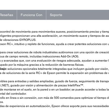
Reseñas
Funciona Con
Soporte
ocontrol de movimiento para movimientos suaves, posicionamiento preciso y tiem
teligentes proporcionan una alta aceleración, un movimiento suave y tiempos de a
n de vibraciones GYROPLUS.
pson RC+, intuitivo y repleto de funciones, ayuda a crear potentes soluciones con 
ara crear soluciones de robots industriales autónomos con una opción de creac
us de campo remoto, incluidas instrucciones Add-On (AOI).
 y avanzadas que, con una evaluación de riesgos adecuada, ayudan a aumentar la 
ado por la máquina gracias a la reducción de barreras físicas.
abajo:
soluciones opcionales totalmente integradas que incluyen guiado por visión,
ma de soluciones de la serie RC+ de Epson permite la expansión sin problemas de s
ibles para entradas y salidas ampliadas, guiado de fuerza, seguimiento de transp
 (.NET), guiado por visión y alimentación de piezas IntelliFlex™.
ede montarse en el suelo, en la pared o en un bastidor; se puede acceder a todas l
ntal del controlador.
ollo en línea o sin conexión, con más de 500 comandos para optimizar el tiempo de 
os.
das de experiencia en automatización, Epson ofrece soporte para sus necesidades