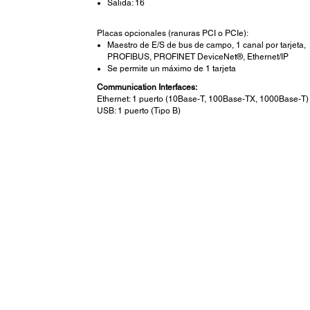
Salida: 16
Placas opcionales (ranuras PCI o PCIe):
Maestro de E/S de bus de campo, 1 canal por tarjeta,
PROFIBUS, PROFINET DeviceNet®, Ethernet/IP
Se permite un máximo de 1 tarjeta
Communication Interfaces:
Ethernet: 1 puerto (10Base-T, 100Base-TX, 1000Base-T)
USB: 1 puerto (Tipo B)