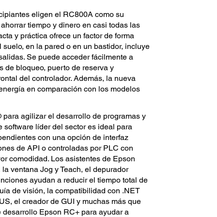
ncipiantes eligen el RC800A como su
ahorrar tiempo y dinero en casi todas las
ta y práctica ofrece un factor de forma
 suelo, en la pared o en un bastidor, incluye
alidas. Se puede acceder fácilmente a
s de bloqueo, puerto de reserva y
rontal del controlador. Además, la nueva
r energía en comparación con los modelos
ara agilizar el desarrollo de programas y
e software líder del sector es ideal para
ependientes con una opción de interfaz
ones de API o controladas por PLC con
or comodidad. Los asistentes de Epson
, la ventana Jog y Teach, el depurador
nciones ayudan a reducir el tiempo total de
ía de visión, la compatibilidad con .NET
BUS, el creador de GUI y muchas más que
de desarrollo Epson RC+ para ayudar a