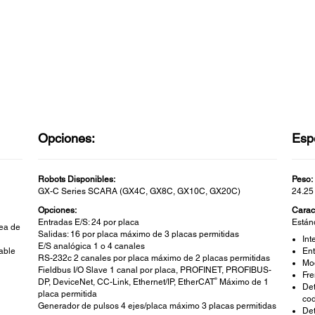
Opciones:
Espe
Robots Disponibles:
Peso:
GX-C Series SCARA (GX4C, GX8C, GX10C, GX20C)
24.25 
Opciones:
Carac
Entradas E/S: 24 por placa
Están
rea de
Salidas: 16 por placa máximo de 3 placas permitidas
Int
E/S analógica 1 o 4 canales
Ent
able
RS-232c 2 canales por placa máximo de 2 placas permitidas
Mo
Fieldbus I/O Slave 1 canal por placa, PROFINET, PROFIBUS-
Fr
®
DP, DeviceNet, CC-Link, Ethernet/IP, EtherCAT
Máximo de 1
Det
placa permitida
cod
Generador de pulsos 4 ejes/placa máximo 3 placas permitidas
Det