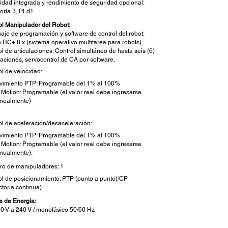
idad integrada y rendimiento de seguridad opcional:
oría 3, PLd1
ol Manipulador del Robot:
aje de programación y software de control del robot:
 RC+ 8.x (sistema operativo multitarea para robots).
l de articulaciones: Control simultáneo de hasta seis (6)
laciones, servocontrol de CA por software.
ol de velocidad:
vimiento PTP: Programable del 1% al 100%
Motion: Programable (el valor real debe ingresarse
nualmente)
ol de aceleración/desaceleración:
vimiento PTP: Programable del 1% al 100%
Motion: Programable (el valor real debe ingresarse
nualmente).
o de manipuladores: 1
ol de posicionamiento: PTP (punto a punto)/CP
ctoria continua).
e de Energía:
0 V a 240 V / monofásico 50/60 Hz