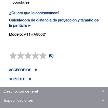
populares
¿Quiere que lo contactemos?
Calculadora de distancia de proyección y tamaño de
la pantalla ►
Modelo:
V11HA80021
(0)
Sin
puntuación.
Enlace
en
ACCESORIOS
la
misma
SOPORTE
página.
Descripción general
Especificaciones