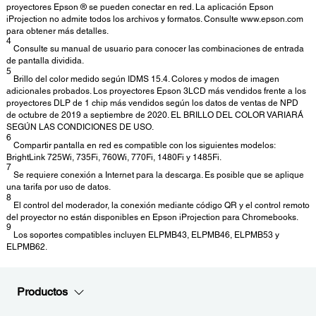
proyectores Epson ® se pueden conectar en red. La aplicación Epson
iProjection no admite todos los archivos y formatos. Consulte www.epson.com
para obtener más detalles.
4
Consulte su manual de usuario para conocer las combinaciones de entrada
de pantalla dividida.
5
Brillo del color medido según IDMS 15.4. Colores y modos de imagen
adicionales probados. Los proyectores Epson 3LCD más vendidos frente a los
proyectores DLP de 1 chip más vendidos según los datos de ventas de NPD
de octubre de 2019 a septiembre de 2020. EL BRILLO DEL COLOR VARIARÁ
SEGÚN LAS CONDICIONES DE USO.
6
Compartir pantalla en red es compatible con los siguientes modelos:
BrightLink 725Wi, 735Fi, 760Wi, 770Fi, 1480Fi y 1485Fi.
7
Se requiere conexión a Internet para la descarga. Es posible que se aplique
una tarifa por uso de datos.
8
El control del moderador, la conexión mediante código QR y el control remoto
del proyector no están disponibles en Epson iProjection para Chromebooks.
9
Los soportes compatibles incluyen ELPMB43, ELPMB46, ELPMB53 y
ELPMB62.
Productos