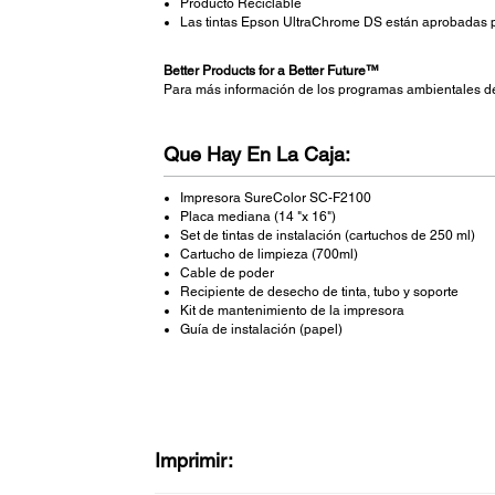
Producto Reciclable
Las tintas Epson UltraChrome DS están aprobad
Better Products for a Better Future™
Para más información de los programas ambientales d
Que Hay En La Caja:
Impresora SureColor SC-F2100
Placa mediana (14 "x 16")
Set de tintas de instalación (cartuchos de 250 ml)
Cartucho de limpieza (700ml)
Cable de poder
Recipiente de desecho de tinta, tubo y soporte
Kit de mantenimiento de la impresora
Guía de instalación (papel)
Imprimir: