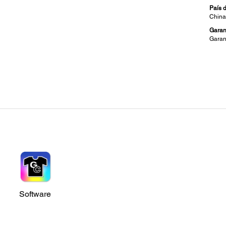
País 
Chin
Garan
Garan
Manejo Textil:
Req
Tipo de Sustrato:
Tiemp
e
Se recomienda ropa 100% de algodón o fibra de celulosa
Use m
Solo 
Ancho:
Prendas de hasta 98" de espesor
Tempe
 de
Temper
Formato de Archivos Soportados:
JPG y BMP
Veloc
Tiff y PNG recomendados para apoyar la transparencia
Blanco
Solo B
Area Máxima de Impresión:
Área de impresión máxima 16 "x 20" (Platina grande opcional)
Tempe
zclas
Temp. 
lo con
rceros
Software
Energía: