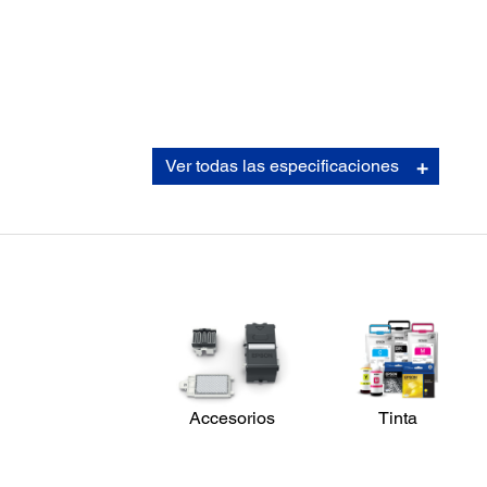
Cartuchos Epson de Tinta Inteligente:
Ver todas las especificaciones
Set de tinta incluido:
250 ml cada color x 6 colores en total; 700 ml cartucho d
2
limpieza
Cartuchos de tinta:
600 ml cada color x 6 cartuchos en total; 700 ml cartucho
2
limpieza
Vida útil de la tinta:
2 años desde la fecha de producción impresa o 6 meses
2
después de la apertura
La tinta está optimizada para 100% algodón a 50/50 me
de poliéster. La impresora está diseñada para usarse so
cartuchos de tinta Epson, no con sistemas de tinta de te
Accesorios
Tinta
*.
Detalles de la Impresora: