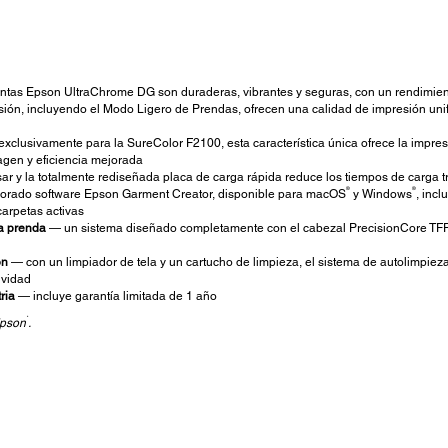
intas Epson UltraChrome DG son duraderas, vibrantes y seguras, con un rendimien
n, incluyendo el Modo Ligero de Prendas, ofrecen una calidad de impresión unifo
xclusivamente para la SureColor F2100, esta característica única ofrece la impresi
agen y eficiencia mejorada
sar y la totalmente rediseñada placa de carga rápida reduce los tiempos de carga t
®
®
orado software Epson Garment Creator, disponible para macOS
y Windows
, inc
 carpetas activas
la prenda
— un sistema diseñado completamente con el cabezal PrecisionCore TFP
ón
— con un limpiador de tela y un cartucho de limpieza, el sistema de autolimpieza 
tividad
ria
— incluye garantía limitada de 1 año
*
Epson
.