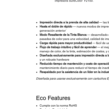
impresora SureColor
F2100.
Impresión directa a la prenda de alta calidad
— las t
Hasta el doble de rápido
— nuevos modos de impresió
1
generación anterior
Modo Resaltante de la Tinta Blanca
— desarrollado e
pasadas de color para una velocidad, calidad de im
Carga rápida para mayor productividad
— fácil de u
Flujo de trabajo intuitivo y fácil de aprender
— el mej
manejo de color, de la tinta, estimación de costos, y
Diseñada exclusivamente para impresión directa a 
y un robusto hardware
Reducido tiempo de mantención y costo de operaci
mantenimiento diario para reducir el tiempo de inac
Respaldado por la asistencia de un líder en la indust
Diseñada para usarse exclusivamente con cartuchos 
Eco Features
Cumple con la norma RoHS
2