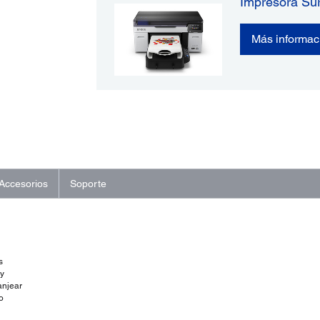
Impresora Su
Más informac
Accesorios
Soporte
s
 y
anjear
o