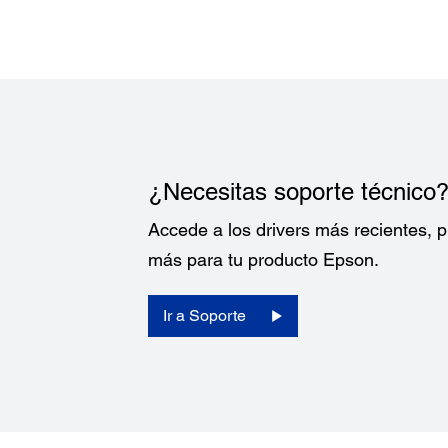
Software Incluido:
Epson Professional Imaging Communication Drivers par
Windows
Epson Printer Utilities
Epson Garment Creator para Windows y Mac
Interfaces:
Hi-Speed USB 2.0 (compatible con 1.1), memoria flash 
(menos de 32 GB, formato FAT32), Ethernet 10/100
¿Necesitas soporte técnico
Accede a los drivers más recientes,
más para tu producto Epson.
Ir a Soporte