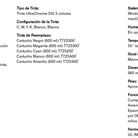
Tipo de Tinta:
Siste
Tinta UltraChrome DG; 5 colores
Windo
macOS
Configuración de la Tinta:
C, M, Y, K, Blanco, Blanco
Hume
En op
Tinta de Reemplazo:
2
Cartucho Negro (600 ml): T725300
Tempe
2
cción
Cartucho Magenta (600 ml): T725300
50 ˚ t
2
Cartucho Cyan (600 ml): T725200
Nivel
2
Cartucho Blanco (600 ml): T725A00
Menos
2
Cartucho Amarillo (600 ml): T725400
inta;
Dimen
985 m
Peso:
Aprox
Funci
Cumpl
Ameri
Epson
por 
niños
Norma
UL (M