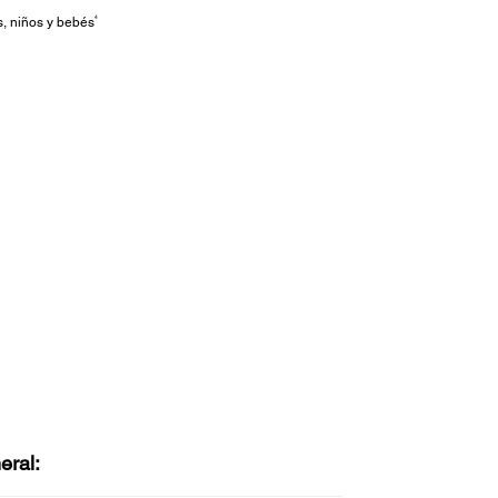
4
s, niños y bebés
eral: