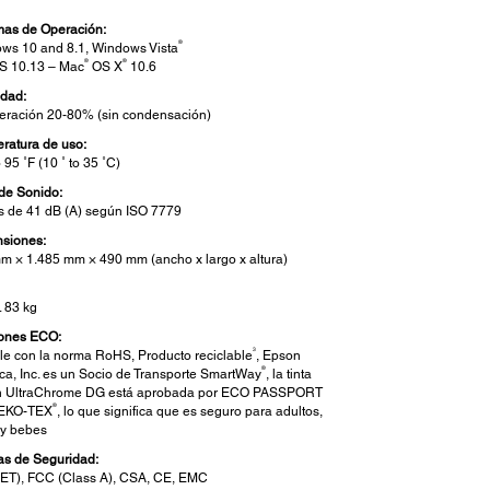
mas de Operación:
®
ws 10 and 8.1, Windows Vista
®
®
 10.13 – Mac
OS X
10.6
dad:
eración 20-80% (sin condensación)
ratura de uso:
o 95 ˚F (10 ˚ to 35 ˚C)
 de Sonido:
 de 41 dB (A) según ISO 7779
siones:
m × 1.485 mm × 490 mm (ancho x largo x altura)
. 83 kg
ones ECO:
3
e con la norma RoHS, Producto reciclable
, Epson
®
ca, Inc. es un Socio de Transporte SmartWay
, la tinta
 UltraChrome DG está aprobada por ECO PASSPORT
®
OEKO-TEX
, lo que significa que es seguro para adultos,
 y bebes
s de Seguridad:
ET), FCC (Class A), CSA, CE, EMC