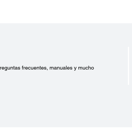
Voltaje de Fuente de Poder:
a
AC 100-240 V
Frecuencia Nominal:
50-60 Hz
Consumo de Energía:
En operación: Aprox. 52 W o menos
USB
Standby Heaters On: 20 W
?
 preguntas frecuentes, manuales y mucho