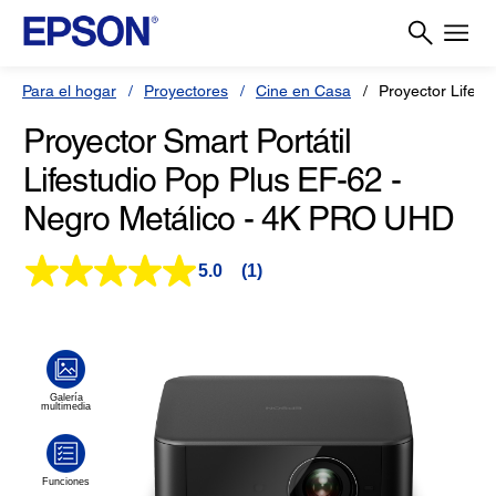
Para el hogar
Proyectores
Cine en Casa
Proyector Lifest
Proyector Smart Portátil
Lifestudio Pop Plus EF-62 -
Negro Metálico - 4K PRO UHD
5.0
(1)
Lea
1
reseña.
Enlace
en
la
misma
página.