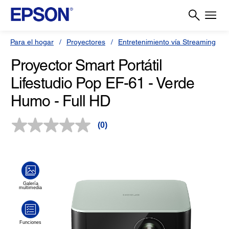
Para el hogar
Proyectores
Entretenimiento vía Streaming
Proyector Smart Portátil
Lifestudio Pop EF-61 - Verde
Humo - Full HD
(0)
Sin
puntuación.
Enlace
en
la
misma
página.