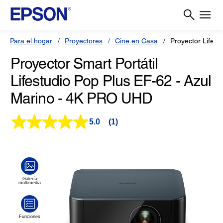
Para el hogar
Proyectores
Cine en Casa
Proyector Lifest
Proyector Smart Portátil
Lifestudio Pop Plus EF-62 - Azul
Marino - 4K PRO UHD
5.0
(1)
Lea
1
reseña.
Enlace
en
la
misma
página.