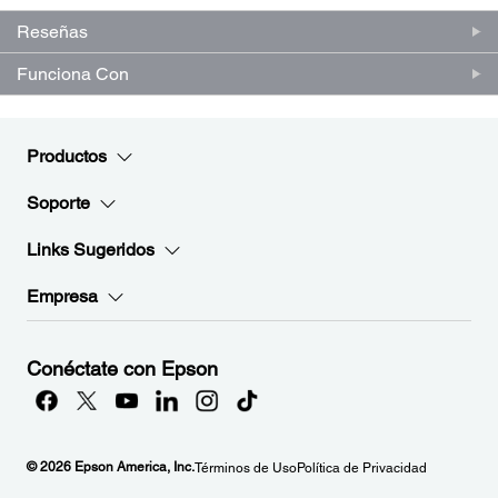
en
la
Reseñas
misma
página.
Funciona Con
Productos
Soporte
Links Sugeridos
Empresa
Conéctate con Epson
© 2026 Epson America, Inc.
Términos de Uso
Política de Privacidad