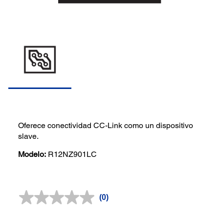
Oferece conectividad CC-Link como un dispositivo
slave.
Modelo:
R12NZ901LC
(0)
Sin
puntuación.
Enlace