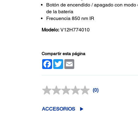
Botón de encendido / apagado con modo d
de la batería
Frecuencia 850 nm IR
Modelo:
V12H774010
Compartir esta página
Facebook
Twitter
Email
(0)
Sin
puntuación.
Enlace
en
ACCESORIOS
la
misma
página.