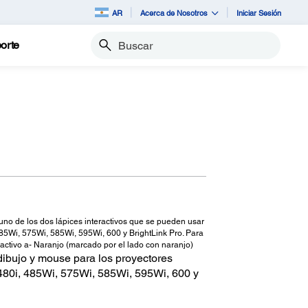
AR
Acerca de Nosotros
Iniciar Sesión
orte
Buscar
s uno de los dos lápices interactivos que se pueden usar
85Wi, 575Wi, 585Wi, 595Wi, 600 y BrightLink Pro. Para
eractivo a- Naranjo (marcado por el lado con naranjo)
dibujo y mouse para los proyectores
, 480i, 485Wi, 575Wi, 585Wi, 595Wi, 600 y