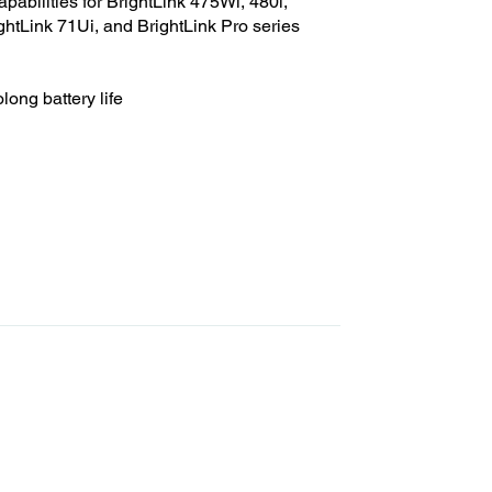
abilities for BrightLink 475Wi, 480i,
ghtLink 71Ui, and BrightLink Pro series
long battery life