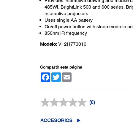
Provides interactive drawing and mouse cap
485Wi, BrightLink 500 and 600 series, Bri
interactive projectors
Uses single AA battery
On/off power button with sleep mode to pro
850nm IR frequency
Modelo:
V12H773010
Compartir esta página
Facebook
Twitter
Email
(0)
Sin
puntuación.
Enlace
en
ACCESORIOS
la
misma
página.