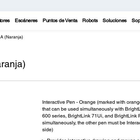
tores
Escáneres
Puntos de Venta
Robots
Soluciones
Sop
 A (Naranja)
aranja)
Interactive Pen - Orange (marked with orange
that can be used simultaneously with Bright
600 series, BrightLink 71Ui, and BrightLink P
simultaneously, the other pen must be Intera
side)