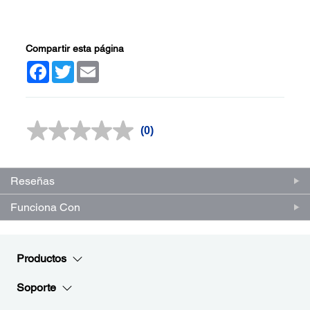
Compartir esta página
Facebook
Twitter
Email
(0)
Sin
puntuación.
Enlace
en
la
Reseñas
misma
página.
Funciona Con
Productos
Soporte