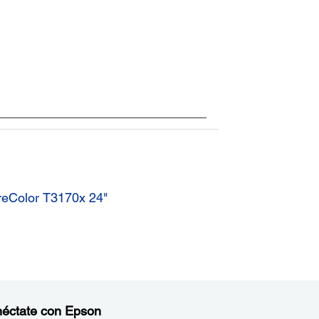
ureColor T3170x 24"
éctate con Epson