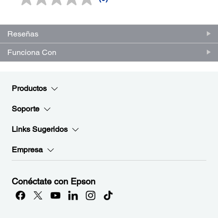
Sin
puntuación.
Enlace
en
la
Reseñas
misma
página.
Funciona Con
Productos
Soporte
Links Sugeridos
Empresa
Conéctate con Epson