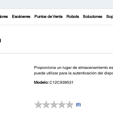
tores
Escáneres
Puntos de Venta
Robots
Soluciones
Sop
n
Proporciona un lugar de almacenamiento esté
puede utilizar para la autenticación del dispo
Modelo:
C12C939531
(0)
Sin
puntuación.