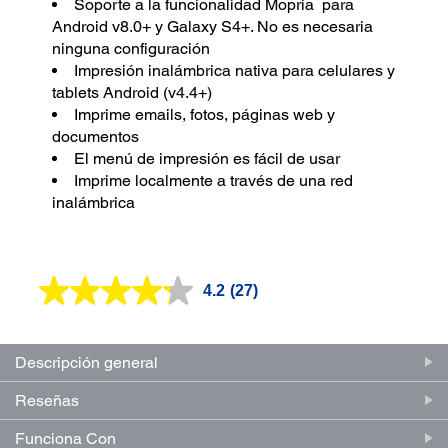
Soporte a la funcionalidad Mopria
para
Android v8.0+ y Galaxy S4+. No es necesaria
ninguna configuración
Impresión inalámbrica nativa para celulares y
tablets Android (v4.4+)
Imprime emails, fotos, páginas web y
documentos
El menú de impresión es fácil de usar
Imprime localmente a través de una red
inalámbrica
4.2
(27)
Lea
27
reseñas.
Enlace
en
Descripción general
la
misma
Reseñas
página.
Funciona Con