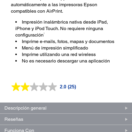
automáticamente a las impresoras Epson
compatibles con AirPrint.
Impresión inalámbrica nativa desde iPad,
iPhone y iPod Touch. No requiere ninguna
1
configuración
Imprime e-mails, fotos, mapas y documentos
Menú de impresión simplificado
Imprime utilizando una red wireless
No es necesario descargar una aplicación
2.0
(25)
Lea
25
reseñas.
Enlace
en
Descripción general
la
misma
Reseñas
página.
Funciona Con