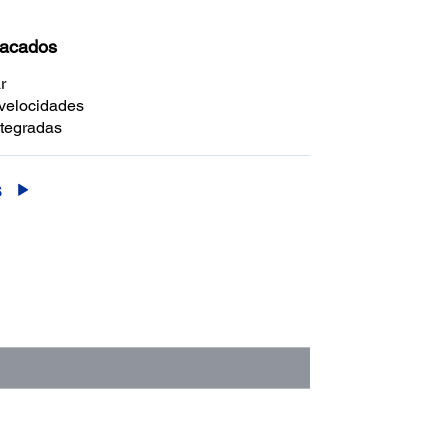
tacados
ar
velocidades
tegradas
S