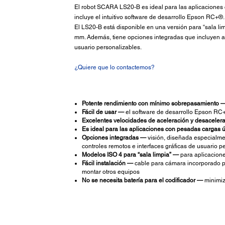
El robot SCARA LS20-B es ideal para las aplicaciones con
incluye el intuitivo software de desarrollo Epson RC+®.
El LS20-B está disponible en una versión para “sala li
mm. Además, tiene opciones integradas que incluyen alim
usuario personalizables.
¿Quiere que lo contactemos?
Potente rendimiento con mínimo sobrepasamiento 
Fácil de usar —
el software de desarrollo Epson RC+ i
Excelentes velocidades de aceleración y desaceler
Es ideal para las aplicaciones con pesadas cargas út
Opciones integradas —
visión, diseñada especialmen
controles remotos e interfaces gráficas de usuario p
Modelos ISO 4 para “sala limpia” —
para aplicaciones
Fácil instalación —
cable para cámara incorporado par
montar otros equipos
No se necesita batería para el codificador —
minimiza