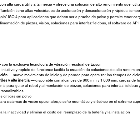
 alta carga útil y alta inercia y ofrece una solución de alto rendimiento que utiliz
 También tiene altas velocidades de aceleración y desaceleración y rápidos tiempos
mpia” ISO 4 para aplicaciones que deben ser a prueba de polvo y permite tener car
entación de piezas, visión, soluciones para interfaz fieldbus, el software de API 
—
con la exclusiva tecnología de vibración residual de Epson
ntuitivo y repleto de funciones facilita la creación de soluciones de alto rendimien
ación —
suave movimiento de inicio y de parada para optimizar los tiempos de cicl
iles y alta inercia —
disponible con alcances de 800 mm y 1.000 mm, cargas de ha
te para guiar al robot y alimentación de piezas, soluciones para interfaz fieldbus
ersonalizables
 críticas sin polvo
a sistemas de visión opcionales; diseño neumático y eléctrico en el extremo superi
 la inactividad y elimina el costo del reemplazo de la batería y la instalación