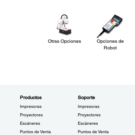
Carga útil (Max.):
20
Largo del brazo / Alcance:
1000
Tiempo de ciclo:
0.43
Otras Opciones
Opciones de
Installation Environment:
Montaje en Tablero
Robot
Estándar
Cuarto Limpio
Productos
Soporte
Impresoras
Impresoras
Proyectores
Proyectores
Escáneres
Escáneres
Puntos de Venta
Puntos de Venta