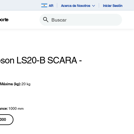
AR
Acerca de Nosotros
Iniciar Sesión
orte
Buscar
pson LS20-B SCARA -
Máxima (kg):
20 kg
ance:
1000 mm
000