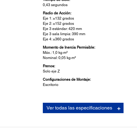
0,43 segundos
Radio de Acción:
Eje 1: ±132 grados
Eje 2: ±152 grados
Eje 3 estándar: 420 mm
Eje 3 sala limpia: 390 mm
Eje 4: ±360 grados
Momento de Inercia Permisible:
Máx.: 1,0 kg·m²
Nominal: 0,05 kg·m²
Frenos:
Solo eje Z
Configuraciones de Montaje:
Escritorio
Robotics Facets:
Ver todas las especificaciones
Tipo:
SCARA Robots
Robot Series:
SCARA LS-B Series