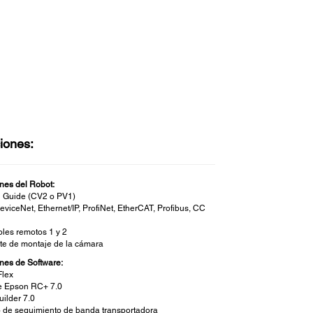
iones:
nes del Robot:
n Guide (CV2 o PV1)
eviceNet, Ethernet/IP, ProfiNet, EtherCAT, Profibus, CC
oles remotos 1 y 2
te de montaje de la cámara
nes de Software:
iFlex
e Epson RC+ 7.0
uilder 7.0
 de seguimiento de banda transportadora