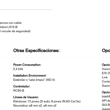
encia con cable
 Robot LS10-B
 circuito de seguridad)
Otras Especificaciones:
Opc
Power Consumption:
Opcio
2,4 kVa
Visio
E/S: D
Installation Environment:
Link
Estándar o “sala limpia” (ISO 4)
Contr
Sopor
Controlador:
RC90-B
Opcio
Intell
Líneas de Usuario:
API d
Eléctricas: 15 pines (D-sub), 8 pines (RJ45 Cat 5e)
GUI B
Neumática: ø8 mm x2, ø6 mm x2
Juego