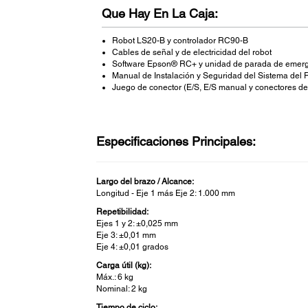
Que Hay En La Caja:
Robot LS20-B y controlador RC90-B
Cables de señal y de electricidad del robot
Software Epson® RC+ y unidad de parada de emerg
Manual de Instalación y Seguridad del Sistema del
Juego de conector (E/S, E/S manual y conectores del
Especificaciones Principales:
Largo del brazo / Alcance:
Longitud - Eje 1 más Eje 2: 1.000 mm
Repetibilidad:
Ejes 1 y 2: ±0,025 mm
Eje 3: ±0,01 mm
Eje 4: ±0,01 grados
Carga útil (kg):
Máx.: 6 kg
Nominal: 2 kg
Tiempo de ciclo: