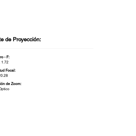
te de Proyección:
o - F:
a 1.72
tud Focal:
20.28
ión de Zoom:
Optico