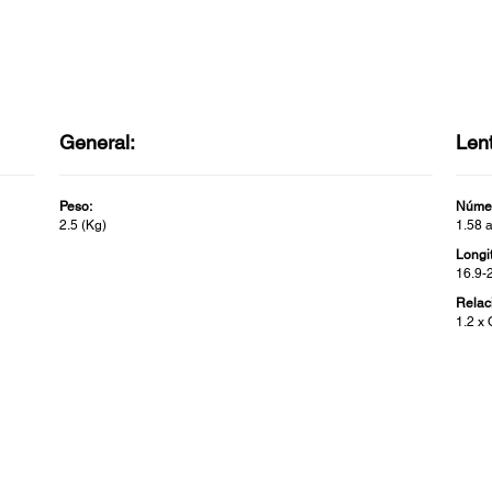
General:
Len
Peso:
Númer
2.5 (Kg)
1.58 
Longi
16.9-
Relac
1.2 x 