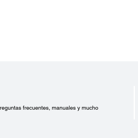
Energía:
Consumo de Energía:
284W (Norm) - 208W (Eco)
?
 preguntas frecuentes, manuales y mucho