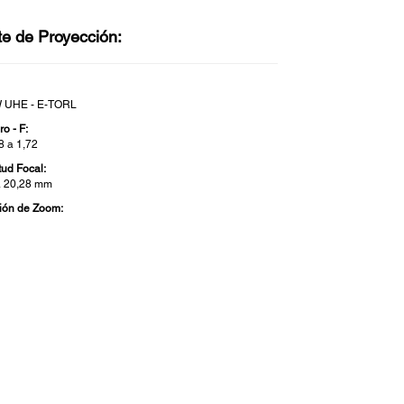
te de Proyección:
W UHE - E-TORL
o - F:
8 a 1,72
tud Focal:
a 20,28 mm
ión de Zoom: