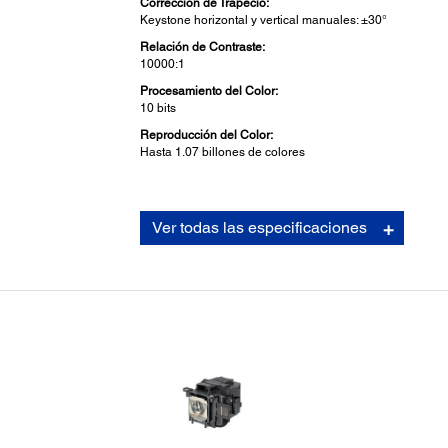
Corrección de Trapecio:
Keystone horizontal y vertical manuales: ±30°
Relación de Contraste:
10000:1
Procesamiento del Color:
10 bits
Reproducción del Color:
Hasta 1.07 billones de colores
Detalles del Proyector:
Ver todas las especificaciones
Parlante:
2W
Ruido del Ventilador:
37 dB (Normal mode) 29 dB (ECO mode)