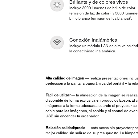
Brillante y de colores vivos
Incluye 3000 lúmenes de brillo de color
1
(emisión de luz de color)
y 3000 lúmene
1
brillo blanco (emisión de luz blanca)
.
Conexión inalámbrica
Incluye un módulo LAN de alta velocidad
la conectividad inalámbrica.
Alta calidad de imagen
— realiza presentaciones inclus
perfección a la pantalla panorámica del portátil y la rel
Fácil de utilizar
— la alineación de la imagen se realiza 
disponible de forma exclusiva en productos Epson. El c
imágenes a la forma adecuada cuando el proyector se e
cable para las imágenes, el sonido y el control de ava
USB sin encender tu ordenador.
Relación calidad/precio
— este accesible proyector pos
mejor calidad sin salirse de su presupuesto. La lámpara