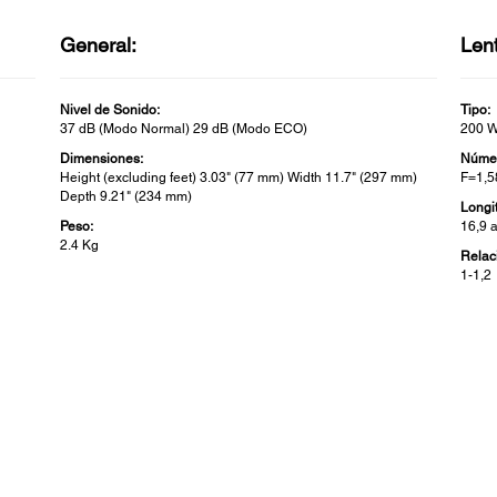
General:
Len
Nivel de Sonido:
Tipo:
37 dB (Modo Normal) 29 dB (Modo ECO)
200 
Dimensiones:
Númer
Height (excluding feet) 3.03" (77 mm) Width 11.7" (297 mm)
F=1,5
Depth 9.21" (234 mm)
Longi
Peso:
16,9 
2.4 Kg
Relac
1-1,2