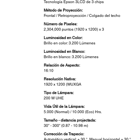
Tecnología Epson 3LCD de 3 chips
Método de Proyección:
Frontal / Retroproyección / Colgado del techo
Número de Pixeles:
2,304,000 puntos (1920 x 1200) x 3
Luminosidad en Color:
Brillo en color: 3.200 Lúmenes
Luminosidad en Blanco:
Brillo en blanco: 3.200 Lúmenes
Relación de Aspecto:
16:10
Resolución Nativa:
1920 x 1200 (WUXGA
Tipo de Lámpara:
200 W UHE
Vida Útil de la Lámpara:
5.000 (Normal) / 10.000 (Eco) Hrs.
Tamaño - distancia projectada:
30" - 300" (0.87 - 10.98 m)
Corrección de Trapecio:
Automático vertical: ± 30 °, Manual horizontal ± 30 °