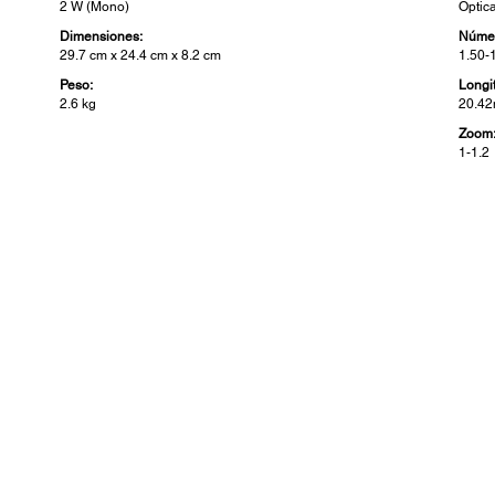
2 W (Mono)
Optic
Dimensiones:
Númer
29.7 cm x 24.4 cm x 8.2 cm
1.50-
Peso:
Longi
2.6 kg
20.4
Zoom
1-1.2