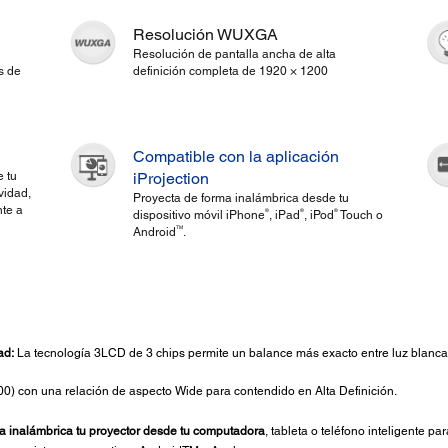
Resolución WUXGA
Resolución de pantalla ancha de alta
s de
definición completa de 1920 × 1200
Compatible con la aplicación
e tu
iProjection
vidad,
Proyecta de forma inalámbrica desde tu
te a
®
®
®
dispositivo móvil iPhone
, iPad
, iPod
Touch o
TM
Android
.
ad:
La tecnología 3LCD de 3 chips permite un balance más exacto entre luz blanca 
 con una relación de aspecto Wide para contendido en Alta Definición.
 inalámbrica tu proyector desde tu computadora
, tableta o teléfono inteligente p