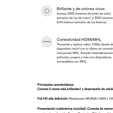
Brillante y de colores vivos
Incluye 3000 lúmenes de brillo de color
1
(emisión de luz de color)
y 3000 lúmene
1
brillo blanco (emisión de luz blanca)
.
Conectividad HDMI/MHL
Transmite y replica video 1080p desde d
dispositivo móvil con lo último en conecti
incluyendo MHL. Accede instantáneamen
películas, juegos y más con dispositivos
compatibles con MHL.
Principales c
aracterísticas:
Colores 3 veces más brillantes1 y desempeño de calid
Full HD alta definición:
Resolución WUXGA (1920 x 1200)
Presentación inalámbrica incluída2:
Conecta de manera