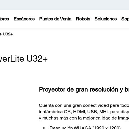
tores
Escáneres
Puntos de Venta
Robots
Soluciones
Sop
te U32+
werLite U32+
Proyector de gran resolución y br
Cuenta con una gran conectividad para todo 
inalámbrica QR, HDMI, USB, MHL para dispo
y muchas más con la mejor calidad de imag
Resolución WUXGA (1920 x 1200)