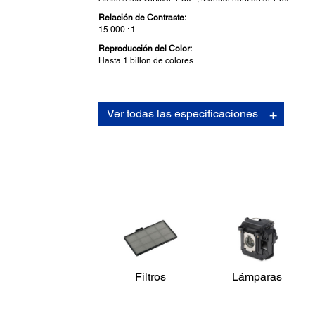
Relación de Contraste:
15.000 : 1
Reproducción del Color:
Hasta 1 billon de colores
Detalles del Proyector:
Ver todas las especificaciones
Interfaces:
HDMI x 2
Ruido del Ventilador:
37 dB (Modo Normal ) / 28 dB (Modo Económico)
Filtros
Lámparas