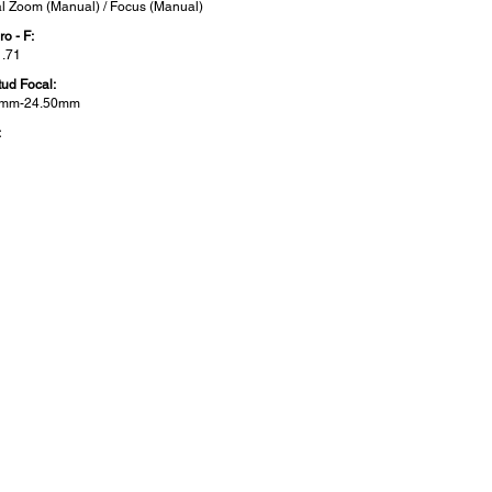
al Zoom (Manual) / Focus (Manual)
o - F:
1.71
tud Focal:
2mm-24.50mm
: