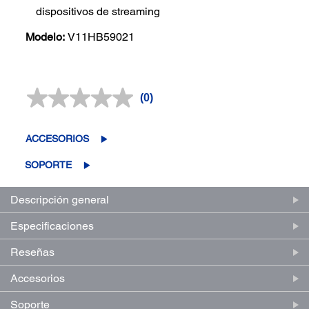
dispositivos de streaming
Modelo:
V11HB59021
(0)
Sin
puntuación.
Enlace
en
ACCESORIOS
la
misma
SOPORTE
página.
Descripción general
Especificaciones
Reseñas
Accesorios
Soporte