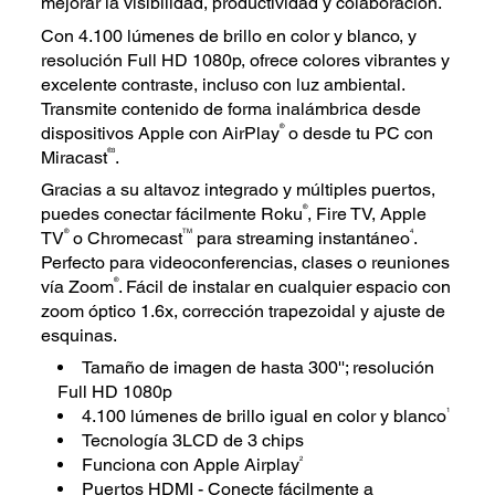
mejorar la visibilidad, productividad y colaboración.
Con 4.100 lúmenes de brillo en color y blanco, y
resolución Full HD 1080p, ofrece colores vibrantes y
excelente contraste, incluso con luz ambiental.
Transmite contenido de forma inalámbrica desde
®
dispositivos Apple con AirPlay
o desde tu PC con
®3
Miracast
.
Gracias a su altavoz integrado y múltiples puertos,
®
puedes conectar fácilmente Roku
, Fire TV, Apple
®
TM
4
TV
o Chromecast
para streaming instantáneo
.
Perfecto para videoconferencias, clases o reuniones
®
vía Zoom
. Fácil de instalar en cualquier espacio con
zoom óptico 1.6x, corrección trapezoidal y ajuste de
esquinas.
Tamaño de imagen de hasta 300''; resolución
Full HD 1080p
1
4.100 lúmenes de brillo igual en color y blanco
Tecnología 3LCD de 3 chips
2
Funciona con Apple Airplay
Puertos HDMI - Conecte fácilmente a