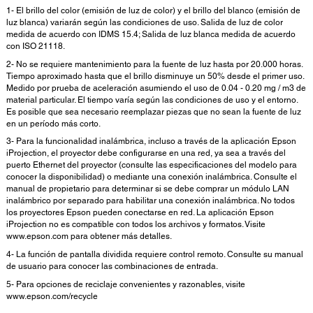
1- El brillo del color (emisión de luz de color) y el brillo del blanco (emisión de
luz blanca) variarán según las condiciones de uso. Salida de luz de color
medida de acuerdo con IDMS 15.4; Salida de luz blanca medida de acuerdo
con ISO 21118.
2- No se requiere mantenimiento para la fuente de luz hasta por 20.000 horas.
Tiempo aproximado hasta que el brillo disminuye un 50% desde el primer uso.
Medido por prueba de aceleración asumiendo el uso de 0.04 - 0.20 mg / m3 de
material particular. El tiempo varía según las condiciones de uso y el entorno.
Es posible que sea necesario reemplazar piezas que no sean la fuente de luz
en un período más corto.
3- Para la funcionalidad inalámbrica, incluso a través de la aplicación Epson
iProjection, el proyector debe configurarse en una red, ya sea a través del
puerto Ethernet del proyector (consulte las especificaciones del modelo para
conocer la disponibilidad) o mediante una conexión inalámbrica. Consulte el
manual de propietario para determinar si se debe comprar un módulo LAN
inalámbrico por separado para habilitar una conexión inalámbrica. No todos
los proyectores Epson pueden conectarse en red. La aplicación Epson
iProjection no es compatible con todos los archivos y formatos. Visite
www.epson.com para obtener más detalles.
4- La función de pantalla dividida requiere control remoto. Consulte su manual
de usuario para conocer las combinaciones de entrada.
5- Para opciones de reciclaje convenientes y razonables, visite
www.epson.com/recycle