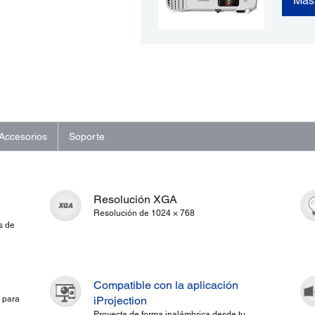
Más
Accesorios
Soporte
Resolución XGA
Resolución de 1024 × 768
s de
Compatible con la aplicación
 para
iProjection
Proyecta de forma inalámbrica desde tu