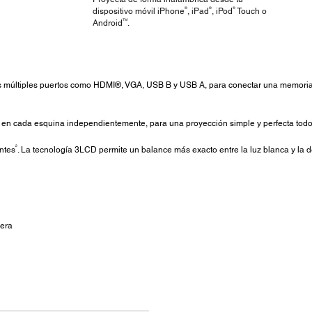
®
®
®
dispositivo móvil iPhone
, iPad
, iPod
Touch o
TM
Android
.
sus múltiples puertos como HDMI®, VGA, USB B y USB A, para conectar una memoria
 en cada esquina independientemente, para una proyección simple y perfecta todo
2
ntes
. La tecnología 3LCD permite un balance más exacto entre la luz blanca y la d
pera