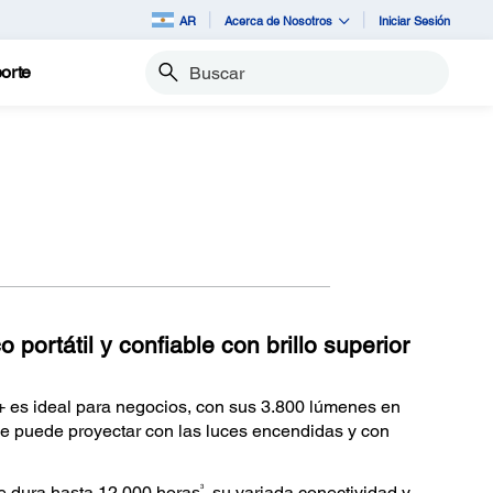
AR
Acerca de Nosotros
Iniciar Sesión
orte
Buscar
 portátil y confiable con brillo superior
 es ideal para negocios, con sus 3.800 lúmenes en
e puede proyectar con las luces encendidas y con
3
e dura hasta 12.000 horas
, su variada conectividad y