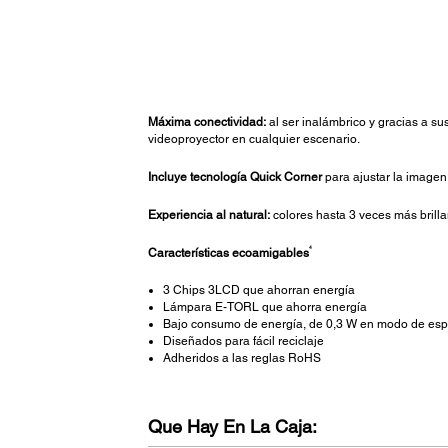
Máxima conectividad:
al ser inalámbrico y gracias a 
videoproyector en cualquier escenario.
Incluye tecnología Quick Corner
para ajustar la imagen
Experiencia al natural:
colores hasta 3 veces más brilla
4
Características ecoamigables
3 Chips 3LCD que ahorran energía
Lámpara E-TORL que ahorra energía
Bajo consumo de energía, de 0,3 W en modo de es
Diseñados para fácil reciclaje
Adheridos a las reglas RoHS
Que Hay En La Caja: