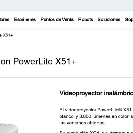
tores
Escáneres
Puntos de Venta
Robots
Soluciones
Sop
te X51+
son PowerLite X51+
Videoproyector inalámbrico
El videoproyector PowerLite® X51+
1
1
blanco
y 3.800 lúmenes en color
s
las ventanas abiertas.
Su resolución XGA, su lámpara qu