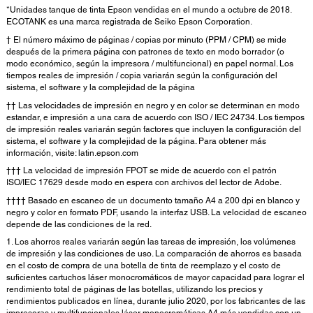
*Unidades tanque de tinta Epson vendidas en el mundo a octubre de 2018.
ECOTANK es una marca registrada de Seiko Epson Corporation.
† El número máximo de páginas / copias por minuto (PPM / CPM) se mide
después de la primera página con patrones de texto en modo borrador (o
modo económico, según la impresora / multifuncional) en papel normal. Los
tiempos reales de impresión / copia variarán según la configuración del
sistema, el software y la complejidad de la página
†† Las velocidades de impresión en negro y en color se determinan en modo
estandar, e impresión a una cara de acuerdo con ISO / IEC 24734. Los tiempos
de impresión reales variarán según factores que incluyen la configuración del
sistema, el software y la complejidad de la página. Para obtener más
información, visite: latin.epson.com
††† La velocidad de impresión FPOT se mide de acuerdo con el patrón
ISO/IEC 17629 desde modo en espera con archivos del lector de Adobe.
†††† Basado en escaneo de un documento tamaño A4 a 200 dpi en blanco y
negro y color en formato PDF, usando la interfaz USB. La velocidad de escaneo
depende de las condiciones de la red.
1. Los ahorros reales variarán según las tareas de impresión, los volúmenes
de impresión y las condiciones de uso. La comparación de ahorros es basada
en el costo de compra de una botella de tinta de reemplazo y el costo de
suficientes cartuchos láser monocromáticos de mayor capacidad para lograr el
rendimiento total de páginas de las botellas, utilizando los precios y
rendimientos publicados en línea, durante julio 2020, por los fabricantes de las