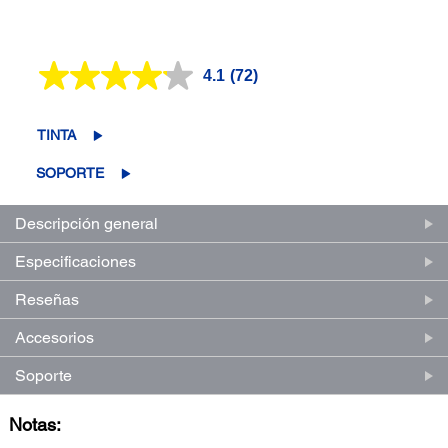
4.1
(72)
Lea
72
reseñas.
Enlace
TINTA
en
la
SOPORTE
misma
página.
Descripción general
Especificaciones
Reseñas
Accesorios
Soporte
Notas: