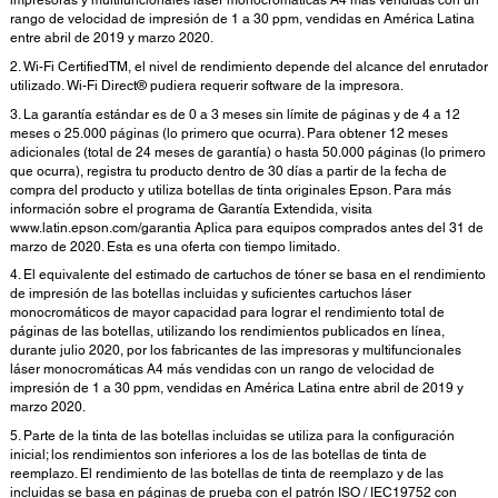
impresoras y multifuncionales láser monocromáticas A4 más vendidas con un
rango de velocidad de impresión de 1 a 30 ppm, vendidas en América Latina
entre abril de 2019 y marzo 2020.
2. Wi-Fi CertifiedTM, el nivel de rendimiento depende del alcance del enrutador
utilizado. Wi-Fi Direct® pudiera requerir software de la impresora.
3. La garantía estándar es de 0 a 3 meses sin límite de páginas y de 4 a 12
meses o 25.000 páginas (lo primero que ocurra). Para obtener 12 meses
adicionales (total de 24 meses de garantía) o hasta 50.000 páginas (lo primero
que ocurra), registra tu producto dentro de 30 días a partir de la fecha de
compra del producto y utiliza botellas de tinta originales Epson. Para más
información sobre el programa de Garantía Extendida, visita
www.latin.epson.com/garantia Aplica para equipos comprados antes del 31 de
marzo de 2020. Esta es una oferta con tiempo limitado.
4. El equivalente del estimado de cartuchos de tóner se basa en el rendimiento
de impresión de las botellas incluidas y suficientes cartuchos láser
monocromáticos de mayor capacidad para lograr el rendimiento total de
páginas de las botellas, utilizando los rendimientos publicados en línea,
durante julio 2020, por los fabricantes de las impresoras y multifuncionales
láser monocromáticas A4 más vendidas con un rango de velocidad de
impresión de 1 a 30 ppm, vendidas en América Latina entre abril de 2019 y
marzo 2020.
5. Parte de la tinta de las botellas incluidas se utiliza para la configuración
inicial; los rendimientos son inferiores a los de las botellas de tinta de
reemplazo. El rendimiento de las botellas de tinta de reemplazo y de las
incluidas se basa en páginas de prueba con el patrón ISO / IEC19752 con