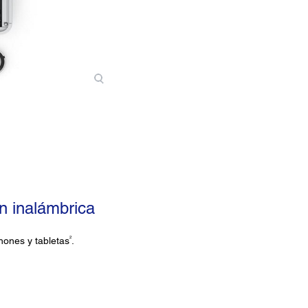
n inalámbrica
2
ones y tabletas
.