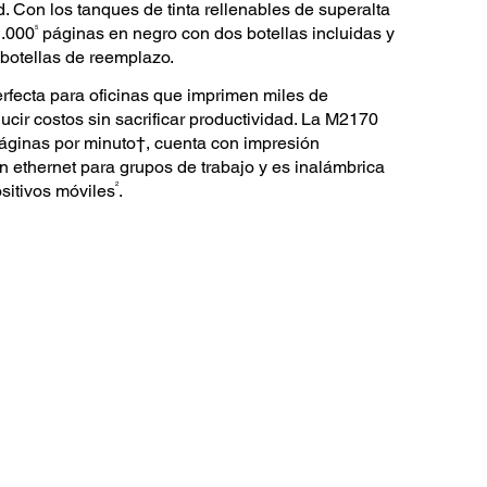
ad. Con los tanques de tinta rellenables de superalta
5
1.000
páginas en negro con dos botellas incluidas y
botellas de reemplazo.
rfecta para oficinas que imprimen miles de
ir costos sin sacrificar productividad. La M2170
áginas por minuto†, cuenta con impresión
n ethernet para grupos de trabajo y es inalámbrica
2
sitivos móviles
.