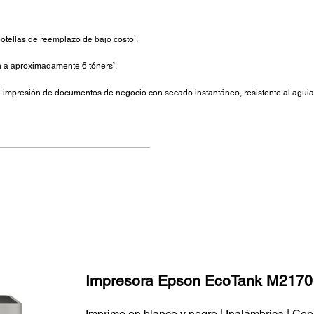
1
botellas de reemplazo de bajo costo
.
4
en a aproximadamente 6 tóners
.
 impresión de documentos de negocio con secado instantáneo, resistente al aguia
Impresora Epson EcoTank M2170
Imprime en blanco y negro | Inalámbrica | Cop