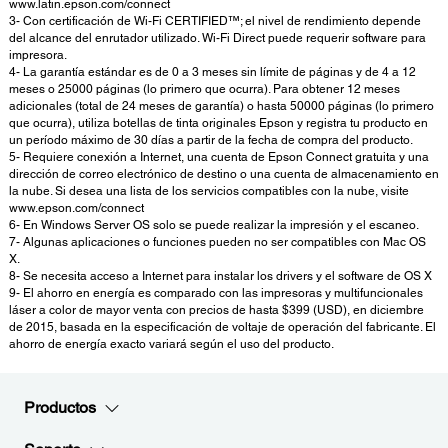
www.latin.epson.com/connect
3- Con certificación de Wi-Fi CERTIFIED™; el nivel de rendimiento depende
del alcance del enrutador utilizado. Wi-Fi Direct puede requerir software para
impresora.
4- La garantía estándar es de 0 a 3 meses sin límite de páginas y de 4 a 12
meses o 25000 páginas (lo primero que ocurra). Para obtener 12 meses
adicionales (total de 24 meses de garantía) o hasta 50000 páginas (lo primero
que ocurra), utiliza botellas de tinta originales Epson y registra tu producto en
un período máximo de 30 días a partir de la fecha de compra del producto.
5- Requiere conexión a Internet, una cuenta de Epson Connect gratuita y una
dirección de correo electrónico de destino o una cuenta de almacenamiento en
la nube. Si desea una lista de los servicios compatibles con la nube, visite
www.epson.com/connect
6- En Windows Server OS solo se puede realizar la impresión y el escaneo.
7- Algunas aplicaciones o funciones pueden no ser compatibles con Mac OS
X.
8- Se necesita acceso a Internet para instalar los drivers y el software de OS X
9- El ahorro en energía es comparado con las impresoras y multifuncionales
láser a color de mayor venta con precios de hasta $399 (USD), en diciembre
de 2015, basada en la especificación de voltaje de operación del fabricante. El
ahorro de energía exacto variará según el uso del producto.
Productos