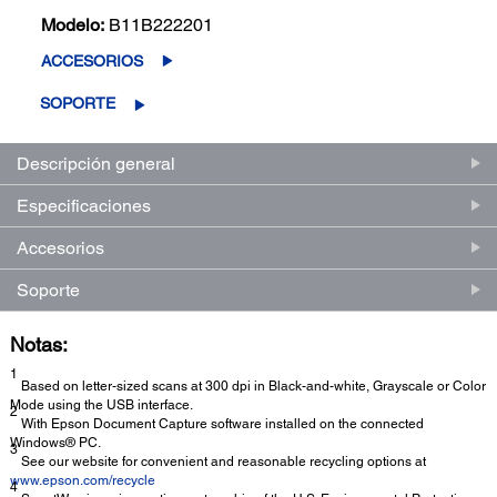
Modelo:
B11B222201
ACCESORIOS
SOPORTE
Descripción general
Especificaciones
Accesorios
Soporte
Notas:
1
Based on letter-sized scans at 300 dpi in Black-and-white, Grayscale or Color
Mode using the USB interface.
2
With Epson Document Capture software installed on the connected
Windows® PC.
3
See our website for convenient and reasonable recycling options at
www.epson.com/recycle
4