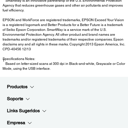
SmartWay is an innovative partnership of the U.S. Environmental Protection
Agency that reduces greenhouse gases and other air pollutants and improves
fuel efficiency.
EPSON and WorkForce are registered trademarks, EPSON Exceed Your Vision
is a registered logomark and Better Products for a Better Future is a trademark
of Seiko Epson Corporation. SmartWay is a service mark of the U.S.
Environmental Protection Agency. All other product and brand names are
trademarks and/or registered trademarks of their respective companies. Epson
disclaims any and all rights in these marks. Copyright 2013 Epson America, Inc.
CPD-40456 12/13
Specifications Notes:
1
Based on letter-sized scans at 300 dpi in Black-and-white, Grayscale or Color
Mode, using the USB interface.
Productos
Soporte
Links Sugeridos
Empresa