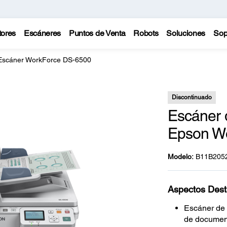
tores
Escáneres
Puntos de Venta
Robots
Soluciones
Sop
Escáner WorkForce DS-6500
Discontinuado
Escáner 
Epson W
Modelo:
B11B205
Aspectos Des
Escáner de 
de documen