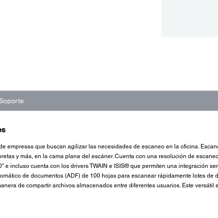
Soporte
es
 de empresas que buscan agilizar las necesidades de escaneo en la oficina. Es
libretas y más, en la cama plana del escáner. Cuenta con una resolución de escan
" e incluso cuenta con los drivers TWAIN e ISIS® que permiten una integración se
utomático de documentos (ADF) de 100 hojas para escanear rápidamente lotes de d
manera de compartir archivos almacenados entre diferentes usuarios. Este versáti