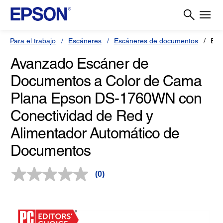
Para el trabajo
Escáneres
Escáneres de documentos
Esc
Avanzado Escáner de
Documentos a Color de Cama
Plana Epson DS-1760WN con
Conectividad de Red y
Alimentador Automático de
Documentos
(0)
Sin
puntuación.
Enlace
en
la
misma