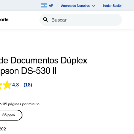
AR
Acerca de Nosotros
Iniciar Sesión
orte
Buscar
de Documentos Dúplex
Epson DS-530 II
4.8
(18)
Lea
18
reseñas.
Enlace
o:
35 páginas por minuto
en
la
misma
35 ppm
página.
202