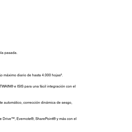
ola pasada.
jo máximo diario de hasta 4.000 hojas².
TWAIN® e ISIS para una fácil integración con el
rte automático, corrección dinámica de sesgo,
le Drive™, Evernote®, SharePoint® y más con el