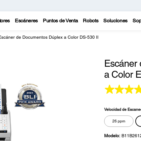
tores
Escáneres
Puntos de Venta
Robots
Soluciones
Sop
Escáner de Documentos Dúplex a Color DS-530 II
Escáner 
a Color 
Velocidad de Escane
26 ppm
Modelo:
B11B261