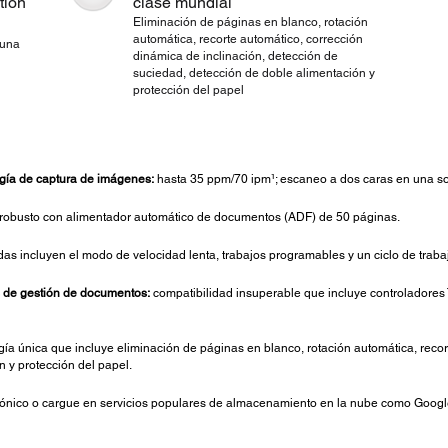
tión
clase mundial
Eliminación de páginas en blanco, rotación
automática, recorte automático, corrección
 una
dinámica de inclinación, detección de
suciedad, detección de doble alimentación y
protección del papel
ogía de captura de imágenes:
hasta 35 ppm/70 ipm¹; escaneo a dos caras en una s
robusto con alimentador automático de documentos (ADF) de 50 páginas.
adas incluyen el modo de velocidad lenta, trabajos programables y un ciclo de traba
s de gestión de documentos:
compatibilidad insuperable que incluye controladores 
ía única que incluye eliminación de páginas en blanco, rotación automática, reco
 y protección del papel.
trónico o cargue en servicios populares de almacenamiento en la nube como Goog