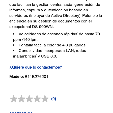
que facilitan la gestión centralizada, generación de
informes, captura y autenticación basada en
servidores (incluyendo Active Directory). Potencie la
eficiencia en su gestión de documentos con el
excepcional DS-900WN.
2
Velocidades de escaneo rápidas
de hasta 70
ppm /140 ipm.
Pantalla táctil a color de 4.3 pulgadas
Conectividad incorporada LAN, redes
3
inalámbricas
y USB 3.0.
¿Quiere que lo contactemos?
Modelo:
B11B276201
(0)
Sin
puntuación.
Enlace
en