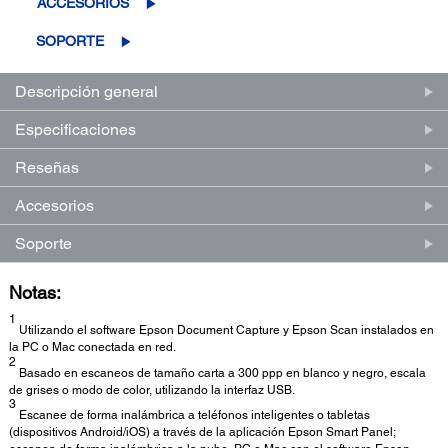
ACCESORIOS
la
misma
SOPORTE
página.
Descripción general
Especificaciones
Reseñas
Accesorios
Soporte
Notas:
1
Utilizando el software Epson Document Capture y Epson Scan instalados en
la PC o Mac conectada en red.
2
Basado en escaneos de tamaño carta a 300 ppp en blanco y negro, escala
de grises o modo de color, utilizando la interfaz USB.
3
Escanee de forma inalámbrica a teléfonos inteligentes o tabletas
(dispositivos Android/iOS) a través de la aplicación Epson Smart Panel;