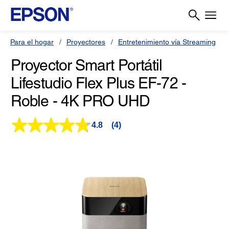
Para el hogar
Proyectores
Entretenimiento vía Streaming
Proyector Smart Portátil
Lifestudio Flex Plus EF-72 -
Roble - 4K PRO UHD
4.8
(4)
Lea
4
reseñas.
Enlace
en
la
misma
página.