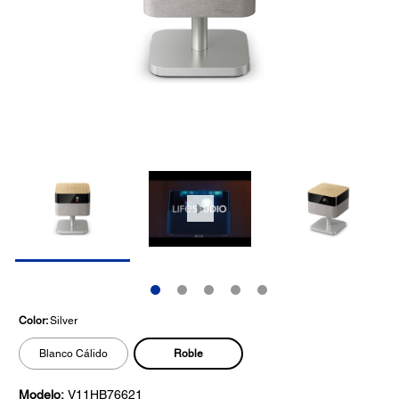
Color:
Silver
Roble
Blanco Cálido
Modelo:
V11HB76621