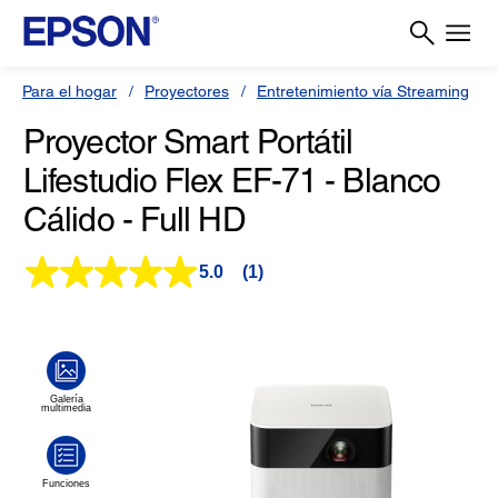
Para el hogar
Proyectores
Entretenimiento vía Streaming
Proyector Smart Portátil
Lifestudio Flex EF-71 - Blanco
Cálido - Full HD
5.0
(1)
Lea
1
reseña.
Enlace
en
la
misma
página.