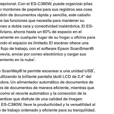
 excepcional. Con el ES-C380W, puede organizar pilas
r montones de papeles para sus registros sea cosa
ión de documentos rápida y sencilla, este caballo
ece las funciones que necesita para mantener su
eo a doble cara y conectividad inalámbrica. El ES-
viano, ahorra hasta un 60% de espacio en el
amente en cualquier lugar de su hogar u oficina para
ndo el espacio es limitado. El escáner ofrece una
u flujo de trabajo, con el software Epson ScanSmart®
revia, enviar por correo electrónico y cargar sus
3
amiento en la nube
.
4
e ScanWay® le permite escanear a una unidad USB
,
tilizando la brillante pantalla táctil LCD de 2,4" del
adora. Un alimentador automático de documentos de
tes de documentos de manera eficiente, mientras que
 como el recorte automático y la corrección de la
rantizar que disfrute de una calidad de imagen
ES-C380W, lleve la productividad y la versatilidad al
 de trabajo ordenado y eficiente para su tranquilidad.