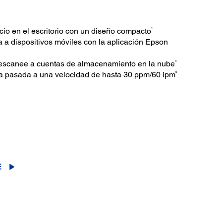
1
io en el escritorio con un diseño compacto
 a dispositivos móviles con la aplicación Epson
3
 escanee a cuentas de almacenamiento en la nube
6
a pasada a una velocidad de hasta 30 ppm/60 ipm
.
E