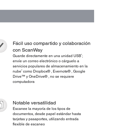
Fácil uso compartido y colaboración
con ScanWay
4
Guarde directamente en una unidad USB
;
envíe un correo electrónico o cárguelo a
servicios populares de almacenamiento en la
3
nube
como Dropbox® , Evernote® , Google
Drive™ y OneDrive® , no se requiere
computadora
Notable versatilidad
Escanee la mayoría de los tipos de
documentos, desde papel estándar hasta
tarjetas y pasaportes, utilizando entrada
flexible de escaneo