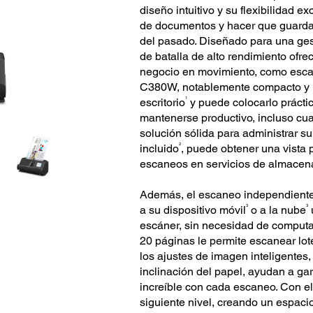
diseño intuitivo y su flexibilidad
de documentos y hacer que guarda
del pasado. Diseñado para una gest
de batalla de alto rendimiento ofr
negocio en movimiento, como escan
C380W, notablemente compacto y li
1
escritorio
y puede colocarlo práctic
mantenerse productivo, incluso cua
solución sólida para administrar s
2
incluido
, puede obtener una vista p
escaneos en servicios de almacen
Además, el escaneo independient
3
3
a su dispositivo móvil
o a la nube
u
escáner, sin necesidad de comput
20 páginas le permite escanear lo
los ajustes de imagen inteligentes,
inclinación del papel, ayudan a ga
increíble con cada escaneo. Con el 
siguiente nivel, creando un espacio