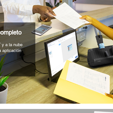
completo
y a la nube
3
la aplicación