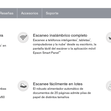
Reseñas
Accesorios
Soporte
ra
Escaneo inalámbrico completo
3
3
Escanee a teléfonos inteligentes
, tabletas
,
3
computadoras y la nube
desde su escritorio, la
1
o
en
pantalla táctil del escáner o la aplicación móvil
®5
Epson Smart Panel
Escanee fácilmente en lotes
ambas
El robusto alimentador automático de
documentos de 20 páginas admite pilas de
m/60
papel de distintos tamaños