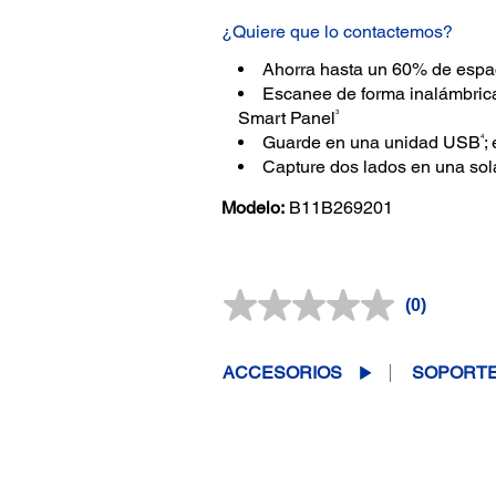
¿Quiere que lo contactemos?
Ahorra hasta un 60% de espac
Escanee de forma inalámbrica
3
Smart Panel
4
Guarde en una unidad USB
;
Capture dos lados en una sol
Modelo:
B11B269201
(0)
Sin
puntuación
Enlace
en
ACCESORIOS
SOPORT
la
misma
página.