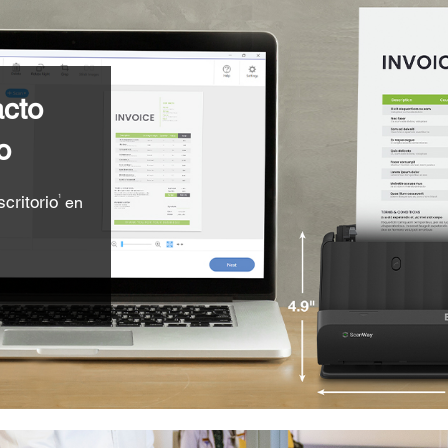
acto
o
critorio
en
1