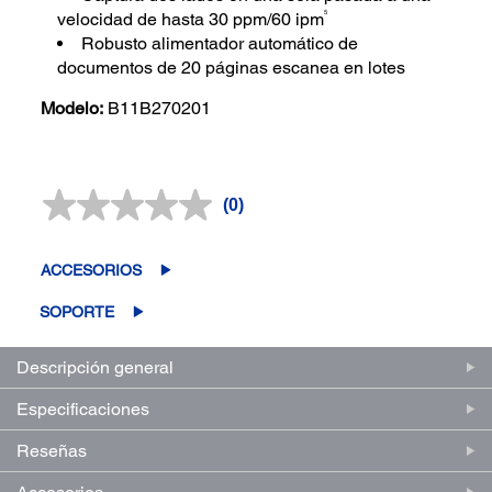
5
velocidad de hasta 30 ppm/60 ipm
Robusto alimentador automático de
documentos de 20 páginas escanea en lotes
Modelo:
B11B270201
(0)
Sin
puntuación.
Enlace
en
ACCESORIOS
la
misma
SOPORTE
página.
Descripción general
Especificaciones
Reseñas