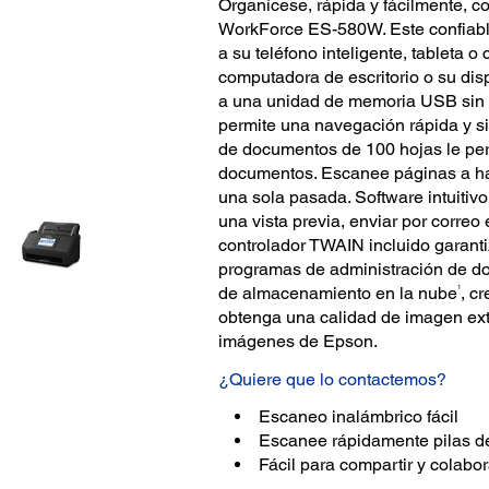
Organícese, rápida y fácilmente, 
WorkForce ES-580W. Este confiabl
a su teléfono inteligente, tableta 
computadora de escritorio o su dis
a una unidad de memoria USB sin u
permite una navegación rápida y s
de documentos de 100 hojas le per
documentos. Escanee páginas a ha
una sola pasada. Software intuit
una vista previa, enviar por correo
controlador TWAIN incluido garanti
programas de administración de d
1
de almacenamiento en la nube
, c
obtenga una calidad de imagen ext
imágenes de Epson.
¿Quiere que lo contactemos?
Escaneo inalámbrico fácil
Escanee rápidamente pilas d
Fácil para compartir y colabor