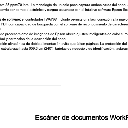
1
sta 35 ppm/70 ipm
. La tecnología de un solo paso captura ambas caras del papel
envíe por correo electrónico y cargue escaneos con el intuitivo software Epson S
s de software:
el controlador TWAIN® incluido permite una fácil conexión a la mayo
PDF con capacidad de búsqueda con el software de reconocimiento de caracteres
®.
 de procesamiento de imágenes de Epson ofrece ajustes inteligentes de color e im
dad y corrección de la desviación del papel.
ción ultrasónica de doble alimentación evita que falten páginas. La protección del
extralargas hasta 609,6 cm (240"), tarjetas de negocio y de identificación, facturas
Escáner de documentos Work