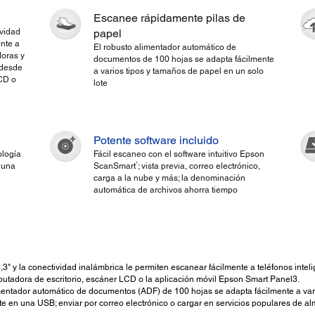
Escanee rápidamente pilas de
ividad
papel
ente a
El robusto alimentador automático de
doras y
documentos de 100 hojas se adapta fácilmente
desde
a varios tipos y tamaños de papel en un solo
LCD o
lote
Potente software incluido
ología
Fácil escaneo con el software intuitivo Epson
1
 una
ScanSmart
; vista previa, correo electrónico,
carga a la nube y más; la denominación
automática de archivos ahorra tiempo
 4,3" y la conectividad inalámbrica le permiten escanear fácilmente a teléfonos inte
tadora de escritorio, escáner LCD o la aplicación móvil Epson Smart Panel3.
mentador automático de documentos (ADF) de 100 hojas se adapta fácilmente a vari
e en una USB; enviar por correo electrónico o cargar en servicios populares de