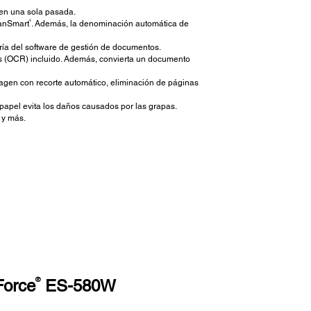
 en una sola pasada.
4
canSmart
. Además, la denominación automática de
ría del software de gestión de documentos.
 (OCR) incluido. Además, convierta un documento
agen con recorte automático, eliminación de páginas
 papel evita los daños causados por las grapas.
 y más.
®
Force
ES-580W