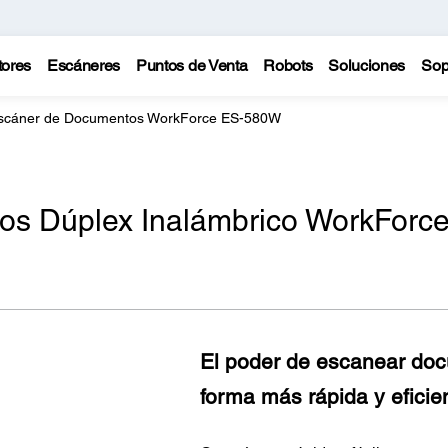
tores
Escáneres
Puntos de Venta
Robots
Soluciones
Sop
scáner de Documentos WorkForce ES-580W
s Dúplex Inalámbrico WorkForc
El poder de escanear do
forma más rápida y eficie