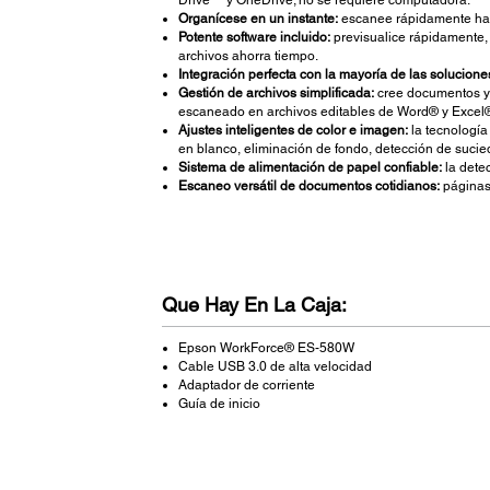
Drive™ y OneDrive; no se requiere computadora.
Organícese en un instante:
escanee rápidamente ha
Potente software incluido:
previsualice rápidamente, 
archivos ahorra tiempo.
Integración perfecta con la mayoría de las solucione
Gestión de archivos simplificada:
cree documentos y 
escaneado en archivos editables de Word® y Excel
Ajustes inteligentes de color e imagen:
la tecnología
en blanco, eliminación de fondo, detección de sucie
Sistema de alimentación de papel confiable:
la detec
Escaneo versátil de documentos cotidianos:
páginas 
Que Hay En La Caja:
Epson WorkForce® ES-580W
Cable USB 3.0 de alta velocidad
Adaptador de corriente
Guía de inicio