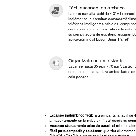
Fácil escaneo inalámbrico
La gran pantalla táctil de 4,3" y la conect
inalámbrica le permiten escanear fácilm
teléfonos inteligentes, tabletas, computa
1
cuentas de almacenamiento en la nube
su computadora de escritorio, escáner 
3
aplicación móvil Epson Smart Panel
Organízate en un instante
2
Escanee hasta 35 ppm / 70 ipm
; La tecn
de un solo paso captura ambos lados en
sola pasada
Escaneo inalámbrico fácil:
la gran pantalla táctil de
almacenamiento en la nube en línea¹ desde su compu
Escanee rápidamente pilas de papel:
el robusto ali
Fácil para compartir y colaborar:
guardar directament