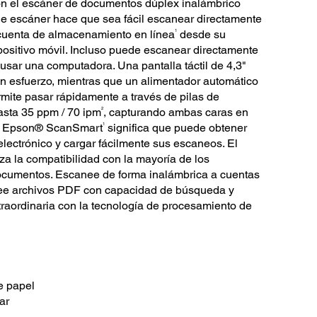
con el escáner de documentos dúplex inalámbrico
e escáner hace que sea fácil escanear directamente
1
o cuenta de almacenamiento en línea
desde su
positivo móvil. Incluso puede escanear directamente
sar una computadora. Una pantalla táctil de 4,3"
in esfuerzo, mientras que un alimentador automático
mite pasar rápidamente a través de pilas de
2
sta 35 ppm / 70 ipm
, capturando ambas caras en
1
ivo Epson® ScanSmart
significa que puede obtener
 electrónico y cargar fácilmente sus escaneos. El
za la compatibilidad con la mayoría de los
ocumentos. Escanee de forma inalámbrica a cuentas
ree archivos PDF con capacidad de búsqueda y
raordinaria con la tecnología de procesamiento de
e papel
ar