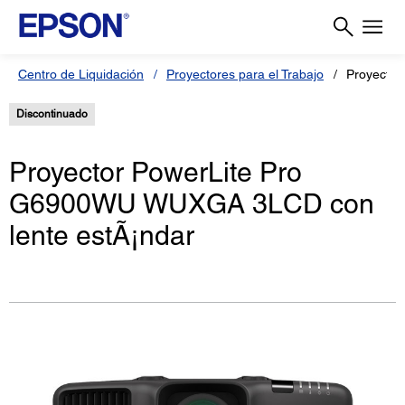
Centro de Liquidación
Proyectores para el Trabajo
Proyector
Discontinuado
Proyector PowerLite Pro
G6900WU WUXGA 3LCD con
lente estÃ¡ndar