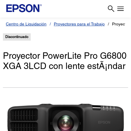
Centro de Liquidación
Proyectores para el Trabajo
Proyector
Discontinuado
Proyector PowerLite Pro G6800
XGA 3LCD con lente estÃ¡ndar