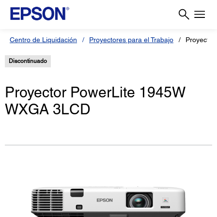
Centro de Liquidación
Proyectores para el Trabajo
Proyector
Discontinuado
Proyector PowerLite 1945W
WXGA 3LCD