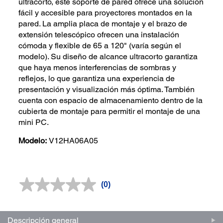
ultracorto, este soporte de pared ofrece una solución
fácil y accesible para proyectores montados en la
pared. La amplia placa de montaje y el brazo de
extensión telescópico ofrecen una instalación
cómoda y flexible de 65 a 120" (varía según el
modelo). Su diseño de alcance ultracorto garantiza
que haya menos interferencias de sombras y
reflejos, lo que garantiza una experiencia de
presentación y visualización más óptima. También
cuenta con espacio de almacenamiento dentro de la
cubierta de montaje para permitir el montaje de una
mini PC.
Modelo:
V12HA06A05
(0)
Sin
puntuación.
Enlace
en
la
Descripción general