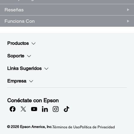
misma
página.
Reseñas
Funciona Con
Productos
Soporte
Links Sugeridos
Empresa
Conéctate con Epson
© 2026 Epson America, Inc.
Términos de Uso
Política de Privacidad