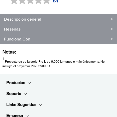
(0)
Sin
puntuación.
Enlace
en
la
Descripción general
misma
página.
Reseñas
Funciona Con
Notas:
1
Proyectores de la serie Pro L de 9.000 lúmenes o más únicamente. No
incluye el proyector Pro L25000U.
Productos
Soporte
Links Sugeridos
Empresa