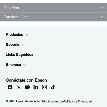
en
la
Reseñas
misma
página.
Funciona Con
Productos
Soporte
Links Sugeridos
Empresa
Conéctate con Epson
© 2026 Epson America, Inc.
Términos de Uso
Política de Privacidad