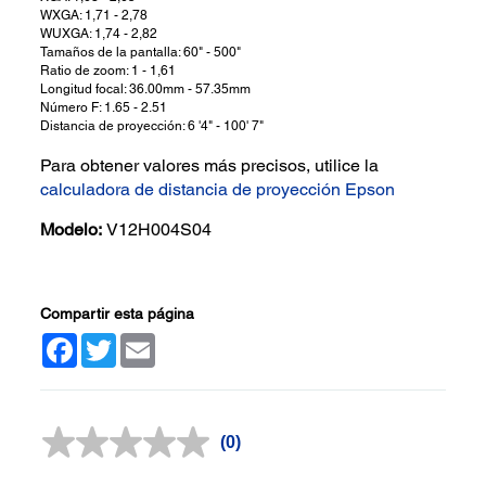
WXGA: 1,71 - 2,78
WUXGA: 1,74 - 2,82
Tamaños de la pantalla: 60" - 500"
Ratio de zoom: 1 - 1,61
Longitud focal: 36.00mm - 57.35mm
Número F: 1.65 - 2.51
Distancia de proyección: 6 '4" - 100' 7"
Para obtener valores más precisos, utilice la
calculadora de distancia de proyección Epson
Modelo:
V12H004S04
Compartir esta página
Facebook
Twitter
Email
(0)
Sin
puntuación.
Enlace