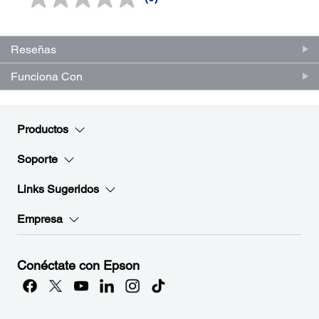
Sin
puntuación.
Enlace
en
la
Reseñas
misma
página.
Funciona Con
Productos
Soporte
Links Sugeridos
Empresa
Conéctate con Epson