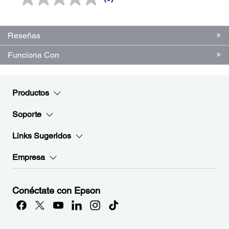
Sin
puntuación.
Enlace
en
la
Reseñas
misma
página.
Funciona Con
Productos
Soporte
Links Sugeridos
Empresa
Conéctate con Epson