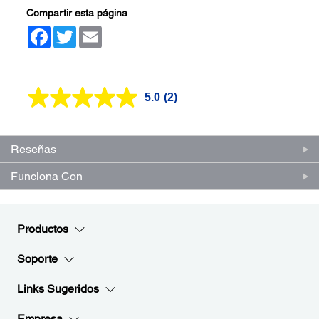
Compartir esta página
Facebook
Twitter
Email
5.0
(2)
Lea
2
reseñas.
Enlace
en
Reseñas
la
misma
Funciona Con
página.
Productos
Soporte
Links Sugeridos
Empresa