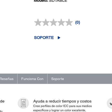
Modelo:
SDTABLE
(0)
Sin
puntuación.
Enlace
en
SOPORTE
la
misma
página.
Reseñas
Funciona Con
Soporte
 de
Ayuda a reducir tiempos y costos
Cree perfiles de color ICC para sus medios
específicos y lograr un color excelente,
ir