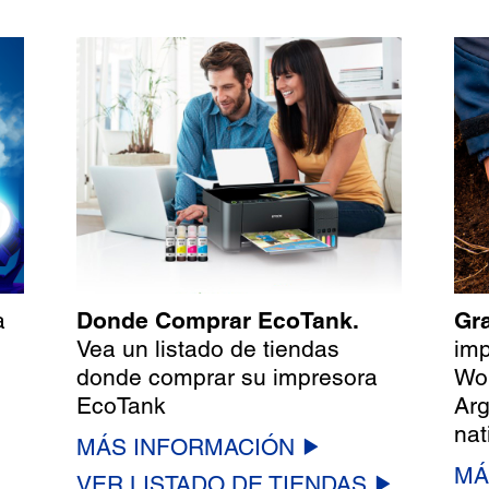
a
Donde Comprar EcoTank.
Gra
Vea un listado de tiendas
imp
donde comprar su impresora
Wor
EcoTank
Arg
nat
MÁS INFORMACIÓN
MÁ
VER LISTADO DE TIENDAS