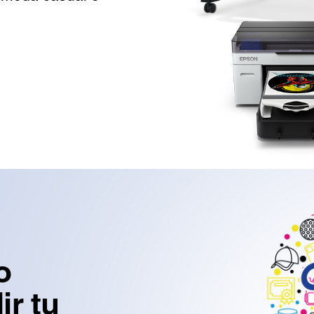
o
r tu