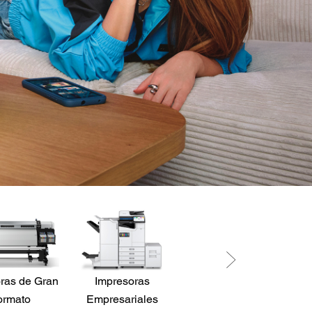
ras de Gran
Impresoras
Robots
P
ormato
Empresariales