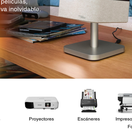
películas,
va inolvidable.
s
Proyectores
Escáneres
Impreso
F