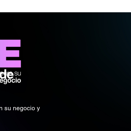
 de
 su negocio y
n