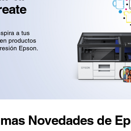
reate
spira a tus
 en productos
presión Epson.
ltimas Novedades de E