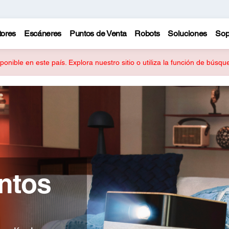
tores
Escáneres
Puntos de Venta
Robots
Soluciones
Sop
onible en este país. Explora nuestro sitio o utiliza la función de búsq
ntos