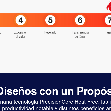
iseños con un Propós
onaria tecnología PrecisionCore Heat-Free, las
 productividad notable y distintos beneficios a