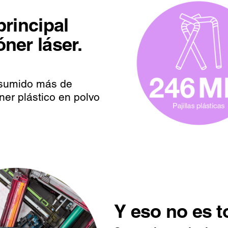
principal
óner láser.
onsumido más de
ner plástico en polvo
Y eso no es t