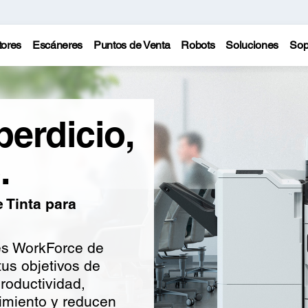
tores
Escáneres
Puntos de Venta
Robots
Soluciones
Sop
erdicio,
.
 Tinta para
es WorkForce de
us objetivos de
productividad,
imiento y reducen