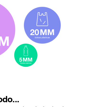
odo...