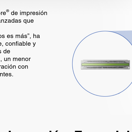
®
ore
de impresión
vanzadas que
nos es más”, ha
, confiable y
s de
l, un menor
ación con
ntes.