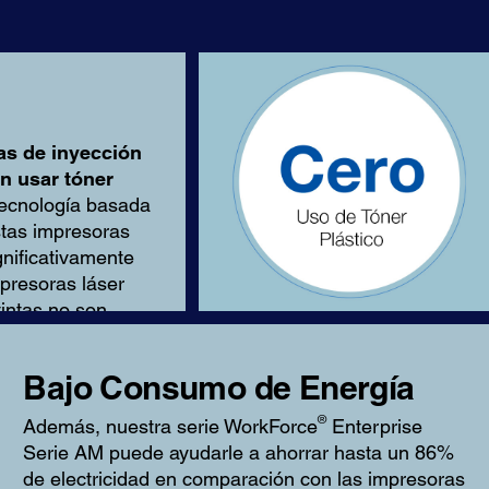
as de inyección
n usar tóner
tecnología basada
stas impresoras
gnificativamente
presoras láser
intas no son
entes a la
Bajo Consumo de Energía
®
Además, nuestra serie WorkForce
Enterprise
Serie AM puede ayudarle a ahorrar hasta un 86%
de electricidad en comparación con las impresoras