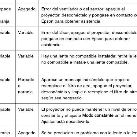
rpade
Apagado
Error del ventilador o del sensor; apague el
proyector, desconéctelo y póngase en contacto c
ranja
Epson para obtener asistencia.
riable
Variable
Error del láser; apague el proyector, desconéctel
póngase en contacto con Epson para obtener
asistencia.
riable
Variable
Hay una lente no compatible instalada; retire la l
no compatible e instale una lente compatible.
riable
Parpade
Aparece un mensaje indicándole que limpie o
o
reemplace el filtro de aire; apague el proyector,
naranja
desconéctelo y limpie o reemplace el filtro de aire
según sea necesario.
riable
Variable
El proyector no puede mantener un nivel de brillo
constante y el ajuste
Modo constante
en el menú
Ajustes está desactivado.
ranja
Apagado
Se ha producido un problema con la lente o la le