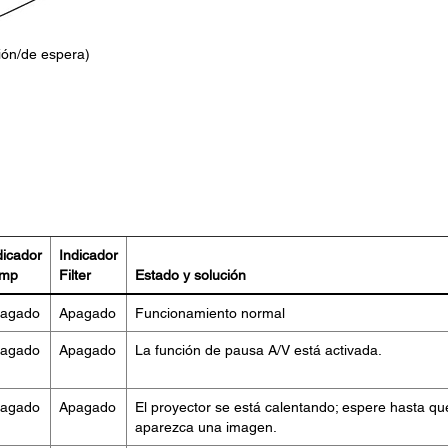
ión/de espera)
dicador
Indicador
emp
Filter
Estado y solución
agado
Apagado
Funcionamiento normal
agado
Apagado
La función de pausa A/V está activada.
agado
Apagado
El proyector se está calentando; espere hasta qu
aparezca una imagen.