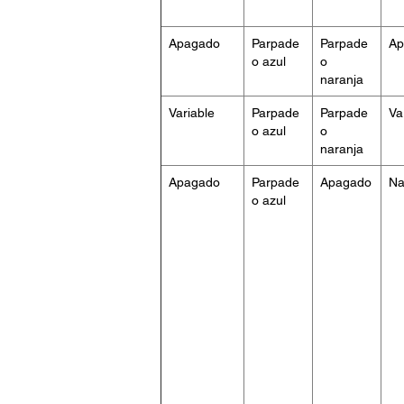
Apagado
Parpade
Parpade
Ap
o azul
o
naranja
Variable
Parpade
Parpade
Va
o azul
o
naranja
Apagado
Parpade
Apagado
Na
o azul